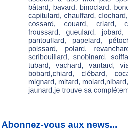
bâtard, bavard, binoclard, bond
capitulard, chauffard, clochard
cossard, couard, criard, c
froussard, gueulard, jobard,
pantouflard, papelard, pétoc
poissard, polard, revanchard
scribouillard, snobinard, soiffa
tubard, vachard, vantard, via
bobard,chiard, clébard, coca
mignard, mitard, molard,nibard,
jaunard,je trouve sa complétem
Abonnez-vous aux news...