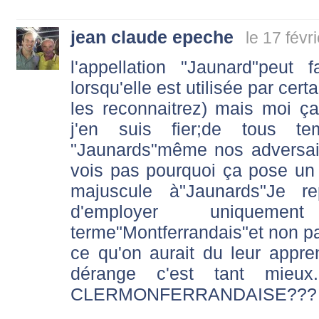
jean claude epeche
le 17 févr
l'appellation "Jaunard"peut 
lorsqu'elle est utilisée par ce
les reconnaitrez) mais moi ç
j'en suis fier;de tous 
"Jaunards"même nos adversai
vois pas pourquoi ça pose un
majuscule à"Jaunards"Je r
d'employer unique
terme"Montferrandais"et non pa
ce qu'on aurait du leur appr
dérange c'est tant mieu
CLERMONFERRANDAISE???