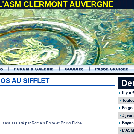
 L'ASM CLERMONT AUVERGNE
OS AU SIFFLET
De
Il y a
Toulou
Falgou
3 jeun
Bayonn
 Il sera assisté par Romain Poite et Bruno Fiche.
L’ASM 