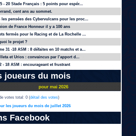
 - 20 Stade Français : 5 points pour espér...
rrand, cent ans au sommet.
 les pensées des Cybervulcans pour les proc...
on de France Honneur il y a 100 ans
ts fermés pour le Racing et de La Rochelle ...
quoi le projet ?
e 31 -18 ASM : 8 défaites en 10 matchs et a...
lleta et Urios : convaincus par l’apport d...
 - 18 ASM : encourageant et frustrant
s joueurs du mois
pour mai 2026
e votes total: 0 (
détail des votes
)
ur les joueurs du mois de juillet 2026
ns Facebook