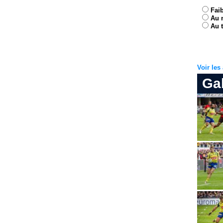
Fai
Au 
Au t
Voir le
Ga