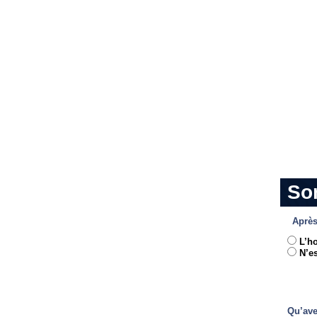
So
Après
L’h
N’es
Qu’ave