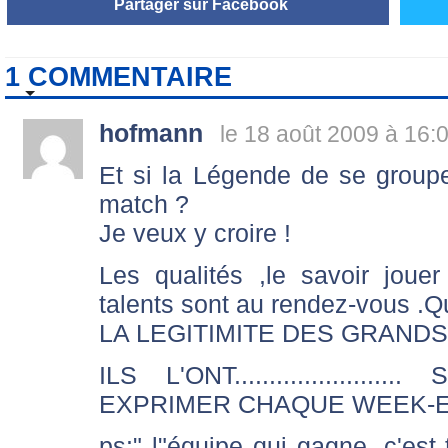
Partager sur Facebook
1 COMMENTAIRE
hofmann
le 18 août 2009 à 16:
Et si la Légende de se grou
match ?
Je veux y croire !
Les qualités ,le savoir joue
talents sont au rendez-vous .Q
LA LEGITIMITE DES GRANDS
ILS L'ONT..................
EXPRIMER CHAQUE WEEK-E
ps:" l"équipe qui gagne ,c'est