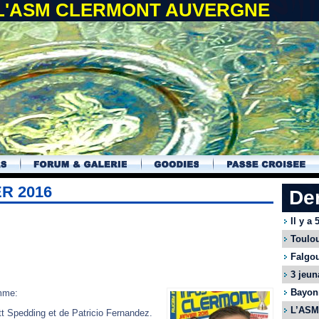
 L'ASM CLERMONT AUVERGNE
R 2016
De
Il y a
Toulou
Falgou
3 jeun
Bayonn
amme:
L’ASM 
t Spedding et de Patricio Fernandez.