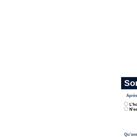
So
Après
L’h
N’es
Qu’ave