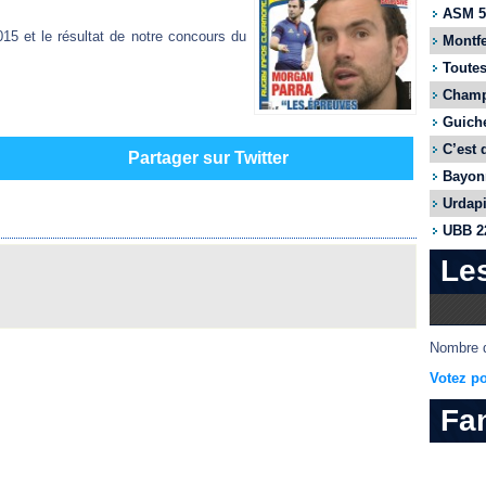
ASM 55
015 et le résultat de notre concours du
Montfe
Toutes
Champi
Guiche
C’est 
Partager sur Twitter
Bayonn
Urdapi
UBB 22
Le
Nombre d
Votez po
Fa