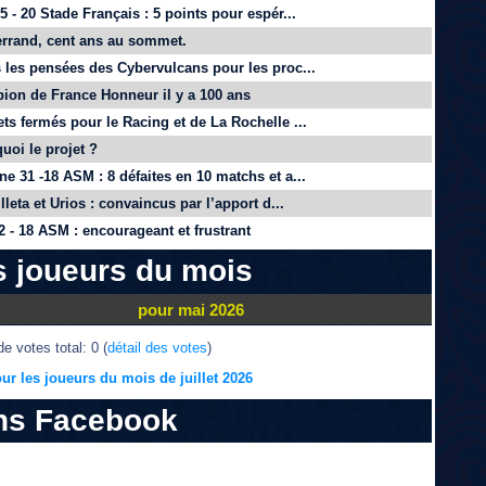
 - 20 Stade Français : 5 points pour espér...
rrand, cent ans au sommet.
 les pensées des Cybervulcans pour les proc...
on de France Honneur il y a 100 ans
ts fermés pour le Racing et de La Rochelle ...
quoi le projet ?
e 31 -18 ASM : 8 défaites en 10 matchs et a...
lleta et Urios : convaincus par l’apport d...
 - 18 ASM : encourageant et frustrant
s joueurs du mois
pour mai 2026
e votes total: 0 (
détail des votes
)
ur les joueurs du mois de juillet 2026
ns Facebook