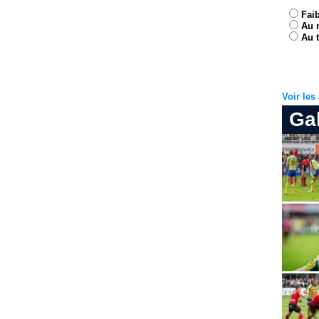
Fai
Au 
Au t
Voir le
Ga