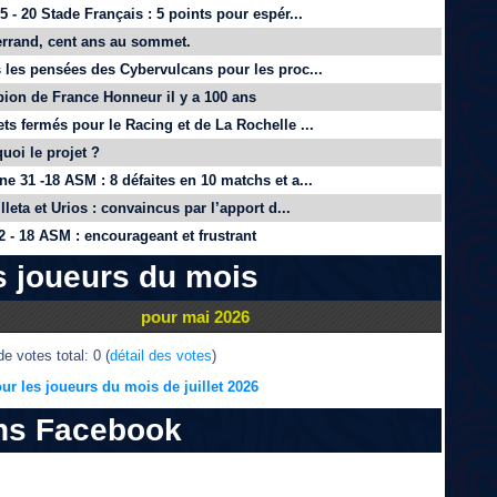
 - 20 Stade Français : 5 points pour espér...
rrand, cent ans au sommet.
 les pensées des Cybervulcans pour les proc...
on de France Honneur il y a 100 ans
ts fermés pour le Racing et de La Rochelle ...
quoi le projet ?
e 31 -18 ASM : 8 défaites en 10 matchs et a...
lleta et Urios : convaincus par l’apport d...
 - 18 ASM : encourageant et frustrant
s joueurs du mois
pour mai 2026
e votes total: 0 (
détail des votes
)
ur les joueurs du mois de juillet 2026
ns Facebook