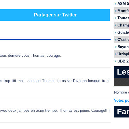
ASM 55
Montfe
Partager sur Twitter
Toutes
Champi
Guiche
C’est 
Bayonn
Urdapi
st tous derrière vous Thomas, courage.
UBB 22
Le
ris trop tôt mais courage Thomas tu as vu l'ovation lorsque tu es
Nombre d
Votez po
Fa
ue avec deux jambes en acier trempé, Thomas est jeune, Courage!!!!