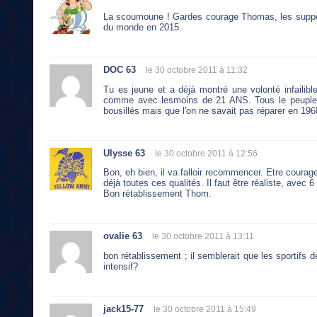
La scoumoune ! Gardes courage Thomas, les suppor
du monde en 2015.
DOC 63
le 30 octobre 2011 à 11:32
Tu es jeune et a déjà montré une volonté infaili
comme avec lesmoins de 21 ANS. Tous le peuple j
bousillés mais que l'on ne savait pas réparer en 19
Ulysse 63
le 30 octobre 2011 à 12:56
Bon, eh bien, il va falloir recommencer. Etre coura
déjà toutes ces qualités. Il faut être réaliste, avec 
Bon rétablissement Thom.
ovalie 63
le 30 octobre 2011 à 13:11
bon rétablissement ; il semblerait que les sportifs 
intensif?
jack15-77
le 30 octobre 2011 à 15:49