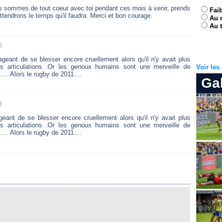
us sommes de tout coeur avec toi pendant ces mois à venir, prends
Fai
attendrons le temps qu'il faudra. Merci et bon courage.
Au 
Au t
6
ageant de se blesser encore cruellement alors qu'il n'y avait plus
les articulations .Or les genoux humains sont une merveille de
Voir le
.... Alors le rugby de 2011....
Ga
8
geant de se blesser encore cruellement alors qu'il n'y avait plus
les articulations .Or les genoux humains sont une merveille de
.... Alors le rugby de 2011....