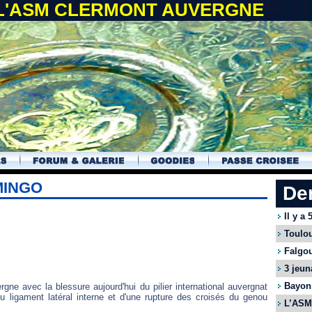
 L'ASM CLERMONT AUVERGNE
MINGO
De
Il y a
Toulou
Falgou
3 jeun
Bayonn
e avec la blessure aujourd'hui du pilier international auvergnat
du ligament latéral interne et d'une rupture des croisés du genou
L’ASM 