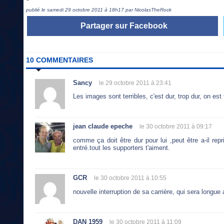
publié le samedi 29 octobre 2011 à 18h17 par NicolasTheRock
Partager sur Facebook
10 COMMENTAIRES
Sancy
le 29 octobre 2011 à 23:41
Les images sont terribles, c'est dur, trop dur, on e
jean claude epeche
le 30 octobre 2011 à 09:17
comme ça doit être dur pour lui ,peut être a-il rep
entré.tout les supporters t'aiment.
GCR
le 30 octobre 2011 à 10:55
nouvelle interruption de sa carrière, qui sera long
DAN 1959
le 30 octobre 2011 à 11:09