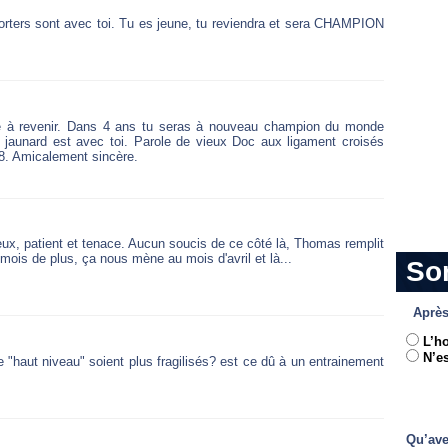
ters sont avec toi. Tu es jeune, tu reviendra et sera CHAMPION
ble à revenir. Dans 4 ans tu seras à nouveau champion du monde
aunard est avec toi. Parole de vieux Doc aux ligament croisés
68. Amicalement sincère.
geux, patient et tenace. Aucun soucis de ce côté là, Thomas remplit
6 mois de plus, ça nous mène au mois d'avril et là...
So
Après
L’h
N’es
de "haut niveau" soient plus fragilisés? est ce dû à un entrainement
Qu’ave