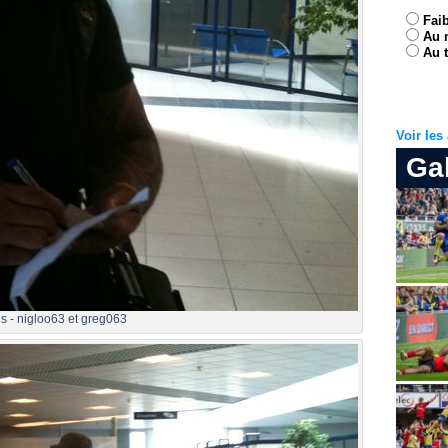
Fai
Au 
Au t
Voir le
Ga
s - nigloo63 et greg063