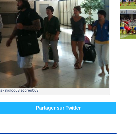
s - nigloo63 et greg063
Partager sur Twitter