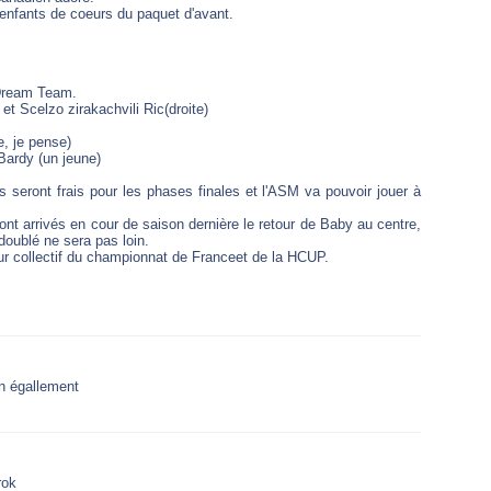
s enfants de coeurs du paquet d'avant.
 Dream Team.
t Scelzo zirakachvili Ric(droite)
, je pense)
Bardy (un jeune)
 seront frais pour les phases finales et l'ASM va pouvoir jouer à
sont arrivés en cour de saison dernière le retour de Baby au centre,
doublé ne sera pas loin.
eur collectif du championnat de Franceet de la HCUP.
ien égallement
rok