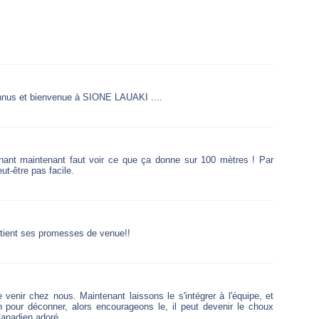
ennus et bienvenue à SIONE LAUAKI ....
onant maintenant faut voir ce que ça donne sur 100 mètres ! Par
ut-être pas facile.
ui tient ses promesses de venue!!
ue venir chez nous. Maintenant laissons le s'intégrer à l'équipe, et
n pour déconner, alors encourageons le, il peut devenir le choux
anadien adoré.