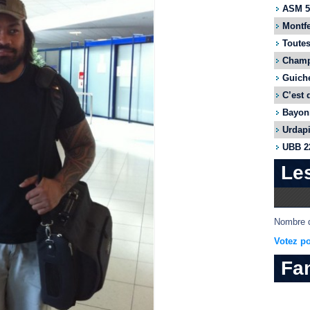
ASM 55
Montfe
Toutes
Champi
Guiche
C’est 
Bayonn
Urdapi
UBB 22
Le
Nombre d
Votez po
Fa