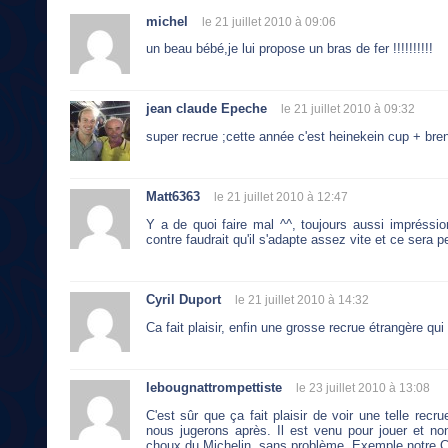
michel
le 21 juillet 2010 à 09:06
un beau bébé,je lui propose un bras de fer !!!!!!!!!!
jean claude Epeche
le 21 juillet 2010 à 09:32
super recrue ;cette année c'est heinekein cup + br
Matt6363
le 21 juillet 2010 à 12:47
Y a de quoi faire mal ^^, toujours aussi impréssi
contre faudrait qu'il s'adapte assez vite et ce sera pe
Cyril Duport
le 21 juillet 2010 à 14:32
Ca fait plaisir, enfin une grosse recrue étrangère q
lebougnattrompettiste
le 23 juillet 2010 à 13:08
C'est sûr que ça fait plaisir de voir une telle recr
nous jugerons après. Il est venu pour jouer et no
choux du Michelin, sans problème. Exemple notre C