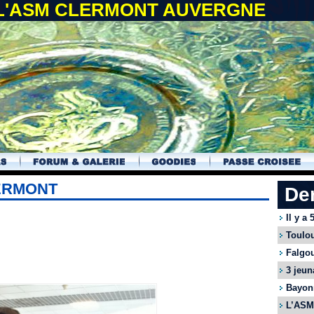
 L'ASM CLERMONT AUVERGNE
LERMONT
De
Il y a
Toulou
Falgou
3 jeun
Bayonn
L’ASM 