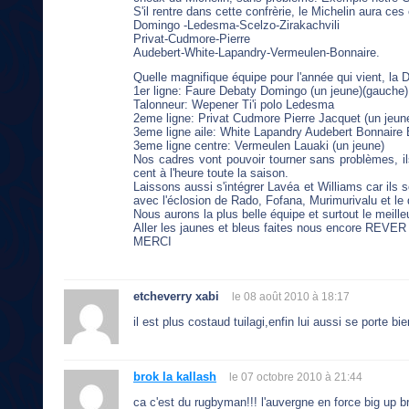
S'il rentre dans cette confrèrie, le Michelin aura ce
Domingo -Ledesma-Scelzo-Zirakachvili
Privat-Cudmore-Pierre
Audebert-White-Lapandry-Vermeulen-Bonnaire.
Quelle magnifique équipe pour l'année qui vient, la
1er ligne: Faure Debaty Domingo (un jeune)(gauche) e
Talonneur: Wepener Ti'i polo Ledesma
2eme ligne: Privat Cudmore Pierre Jacquet (un jeune
3eme ligne aile: White Lapandry Audebert Bonnaire 
3eme ligne centre: Vermeulen Lauaki (un jeune)
Nos cadres vont pouvoir tourner sans problèmes, ils
cent à l'heure toute la saison.
Laissons aussi s'intégrer Lavéa et Williams car ils 
avec l'éclosion de Rado, Fofana, Murimurivalu et le 
Nous aurons la plus belle équipe et surtout le meill
Aller les jaunes et bleus faites nous encore REVER
MERCI
etcheverry xabi
le 08 août 2010 à 18:17
il est plus costaud tuilagi,enfin lui aussi se porte b
brok la kallash
le 07 octobre 2010 à 21:44
ca c'est du rugbyman!!! l'auvergne en force big up b