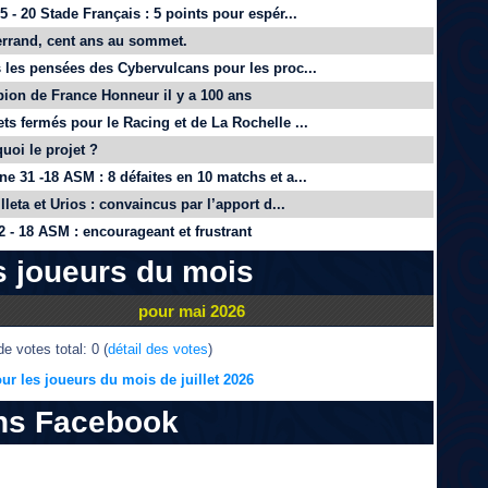
 - 20 Stade Français : 5 points pour espér...
rrand, cent ans au sommet.
 les pensées des Cybervulcans pour les proc...
on de France Honneur il y a 100 ans
ts fermés pour le Racing et de La Rochelle ...
quoi le projet ?
e 31 -18 ASM : 8 défaites en 10 matchs et a...
lleta et Urios : convaincus par l’apport d...
 - 18 ASM : encourageant et frustrant
s joueurs du mois
pour mai 2026
e votes total: 0 (
détail des votes
)
ur les joueurs du mois de juillet 2026
ns Facebook