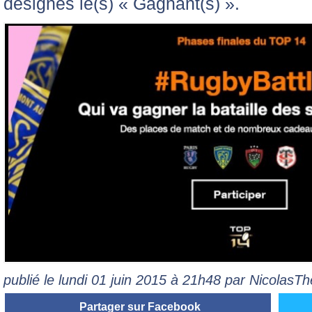
désignés le(s) « Gagnant(s) ».
publié le lundi 01 juin 2015 à 21h48 par NicolasT
Partager sur Facebook