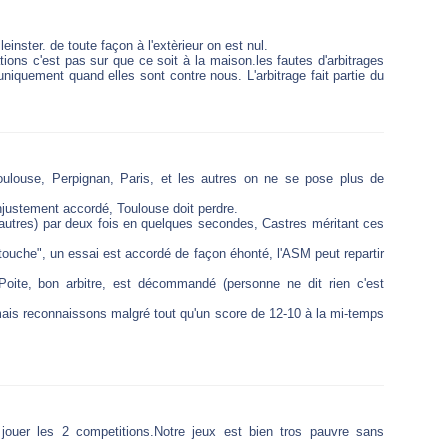
leinster. de toute façon à l'extèrieur on est nul.
ions c'est pas sur que ce soit à la maison.les fautes d'arbitrages
niquement quand elles sont contre nous. L'arbitrage fait partie du
oulouse, Perpignan, Paris, et les autres on ne se pose plus de
njustement accordé, Toulouse doit perdre.
 autres) par deux fois en quelques secondes, Castres méritant ces
ouche", un essai est accordé de façon éhonté, l'ASM peut repartir
Poite, bon arbitre, est décommandé (personne ne dit rien c'est
mais reconnaissons malgré tout qu'un score de 12-10 à la mi-temps
jouer les 2 competitions.Notre jeux est bien tros pauvre sans