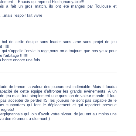
lement....Bauxis qui reprend Floch,incroyable!!!
ais a fait un gros match, ils ont été mangés par Toulouse et
..mais l'espoir fait vivre
 bol de cette équipe sans leader sans ame sans projet de jeu
 !!!!!
us qui s'appelle l'envie la rage,nous on a toujours que nos yeux pour
l'arbitage !!!!!!!
la honte encore une fois.
tade de france.La valeur des joueurs est indéniable. Mais il faudra
 capacité de cette équipe d'affronter les grands évênements. A un
e jeu mais tout simplement une question de valeur morale. Il faut
e pas accepter de perdre!!!Si les joueurs ne sont pas capable de le
urs supporters qui font le déplacement et qui repartent presque
regrets!
perpignannais qui loin d'avoir votre niveau de jeu ont au moins une
 vu dernièrement à clermont!)