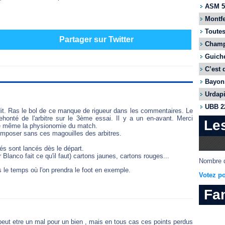
ASM 55
Montfe
Toutes
Partager sur Twitter
Champi
Guiche
C’est 
Bayonn
Urdapi
UBB 22
 dit. Ras le bol de ce manque de rigueur dans les commentaires. Le
r ehonté de l'arbitre sur le 3ème essai. Il y a un en-avant. Merci
Le
re même la physionomie du match.
imposer sans ces magouilles des arbitres.
és sont lancés dès le départ.
 Blanco fait ce qu'il faut) cartons jaunes, cartons rouges...
Nombre d
s le temps où l'on prendra le foot en exemple.
Votez po
Fa
 peut etre un mal pour un bien , mais en tous cas ces points perdus