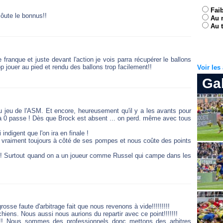
Fai
côute le bonnus!!
Au 
Au t
 franque et juste devant l'action je vois parra récupérer le ballons
rop jouer au pied et rendu des ballons trop facilement!!
Voir le
Ga
u jeu de l'ASM. Et encore, heureusement qu'il y a les avants pour
à 0 passe ! Dès que Brock est absent ... on perd. même avec tous
ndigent que l'on ira en finale !
st vraiment toujours à côté de ses pompes et nous coûte des points
uipe ! Surtout quand on a un joueur comme Russel qui campe dans les
sse faute d'arbitrage fait que nous revenons à vide!!!!!!!!!
 chiens. Nous aussi nous aurions du repartir avec ce point!!!!!!!
!!! Nous sommes des professionnels donc mettons des arbitres