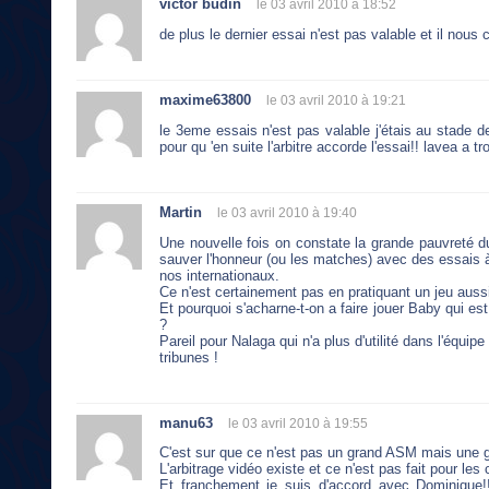
victor budin
le 03 avril 2010 à 18:52
de plus le dernier essai n'est pas valable et il nous 
maxime63800
le 03 avril 2010 à 19:21
le 3eme essais n'est pas valable j'étais au stade de
pour qu 'en suite l'arbitre accorde l'essai!! lavea a t
Martin
le 03 avril 2010 à 19:40
Une nouvelle fois on constate la grande pauvreté d
sauver l'honneur (ou les matches) avec des essais 
nos internationaux.
Ce n'est certainement pas en pratiquant un jeu aussi i
Et pourquoi s'acharne-t-on a faire jouer Baby qui e
?
Pareil pour Nalaga qui n'a plus d'utilité dans l'éq
tribunes !
manu63
le 03 avril 2010 à 19:55
C'est sur que ce n'est pas un grand ASM mais une gro
L'arbitrage vidéo existe et ce n'est pas fait pour les
Et franchement je suis d'accord avec Dominique