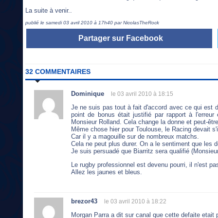
La suite à venir..
publié le samedi 03 avril 2010 à 17h40 par NicolasTheRock
Partager sur Facebook
32 COMMENTAIRES
Dominique
le 03 avril 2010 à 18:15
Je ne suis pas tout à fait d'accord avec ce qui est
point de bonus était justifié par rapport à l'erreu
Monsieur Rolland. Cela change la donne et peut-êt
Même chose hier pour Toulouse, le Racing devait s'
Car il y a magouille sur de nombreux matchs.
Cela ne peut plus durer. On a le sentiment que les d
Je suis persuadé que Biarritz sera qualifié (Monsieur
Le rugby professionnel est devenu pourri, il n'est pa
Allez les jaunes et bleus.
brezor43
le 03 avril 2010 à 18:22
Morgan Parra a dit sur canal que cette defaite etait