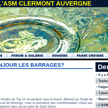
 L'ASM CLERMONT AUVERGNE
BONJOUR LES BARRAGES?
De
Il y a
Toulou
Falgou
3 jeun
Bayonn
finales du Top 14 en perdant sans le bonus défensif au Stade de
ssai de Domingo, mais la prestation des montferrandais n'était pas
L’ASM 
partent sans aucun point de Saint Denis.