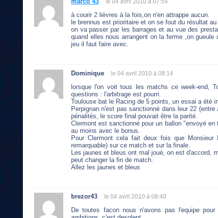
marco 43
le 04 avril 2010 à 07:54
à courir 2 lièvres à la fois,on n'en attrappe aucun.
le brennus est prioritaire et on se fout du résultat au 
on va passer par les barrages et au vue des prestat
quand elles nous arrangent on la ferme ,on gueule u
jeu il faut faire avec.
Dominique
le 04 avril 2010 à 08:14
lorsque l'on voit tous les matchs ce week-end, T
questions : l'arbitrage est pourri.
Toulouse bat le Racing de 5 points, un essai a été i
Perpignan n'est pas sanctionné dans leur 22 (entre
pénalités, le score final pouvait être la parité.
Clermont est sanctionné pour un ballon "envoyé en t
au moins avec le bonus.
Pour Clermont cela fait deux fois que Monsieur 
remarquable) sur ce match et sur la finale.
Les jaunes et bleus ont mal joué, on est d'accord, 
peut changer la fin de match.
Allez les jaunes et bleus
brezor43
le 04 avril 2010 à 08:40
De toutes facon nous n'avons pas l'equipe pour 
ambitions, c'est desolent.