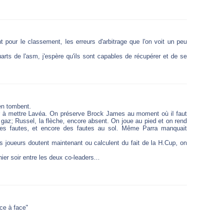
t pour le classement, les erreurs d'arbitrage que l'on voit un peu
rts de l'asm, j'espère qu'ils sont capables de récupérer et de se
'en tombent.
er à mettre Lavéa. On préserve Brock James au moment où il faut
e gaz; Russel, la flèche, encore absent. On joue au pied et on rend
es fautes, et encore des fautes au sol. Même Parra manquait
les joueurs doutent maintenant ou calculent du fait de la H.Cup, on
ier soir entre les deux co-leaders...
ace à face"