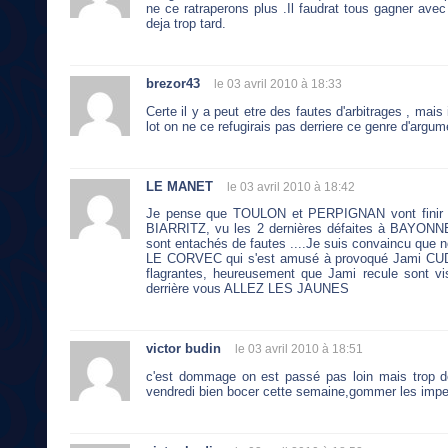
ne ce ratraperons plus .Il faudrat tous gagner ave
deja trop tard.
brezor43
le 03 avril 2010 à 18:33
Certe il y a peut etre des fautes d'arbitrages , mais
lot on ne ce refugirais pas derriere ce genre d'argum
LE MANET
le 03 avril 2010 à 18:42
Je pense que TOULON et PERPIGNAN vont finir 1 
BIARRITZ, vu les 2 dernières défaites à BAYONNE
sont entachés de fautes ....Je suis convaincu que 
LE CORVEC qui s'est amusé à provoqué Jami CUDMO
flagrantes, heureusement que Jami recule sont v
derrière vous ALLEZ LES JAUNES
victor budin
le 03 avril 2010 à 18:51
c'est dommage on est passé pas loin mais trop de
vendredi bien bocer cette semaine,gommer les im