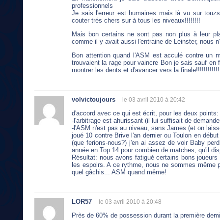
professionnels
Je sais l'erreur est humaines mais là vu sur touz
couter trés chers sur à tous les niveaux!!!!!!!!
Mais bon certains ne sont pas non plus à leur pl
comme il y avait aussi l'entraine de Leinster, nous n
Bon attention quand l'ASM est acculé contre un mur
trouvaient la rage pour vaincre Bon je sais sauf en
montrer les dents et d'avancer vers la finale!!!!!!!!!!!!
volvictoujours
le 03 avril 2010 à 20:42
d'accord avec ce qui est écrit, pour les deux points:
-l'arbitrage est ahurissant (il lui suffisait de demander
-l'ASM n'est pas au niveau, sans James (et on laisse 
joué 10 contre Brive l'an dernier ou Toulon en débu
(que ferions-nous?) j'en ai assez de voir Baby per
année en Top 14 pour combien de matches, qu'il dispu
Résultat: nous avons fatigué certains bons joueurs p
les espoirs. A ce rythme, nous ne sommes même pas 
quel gâchis... ASM quand même!
LOR57
le 03 avril 2010 à 20:48
Près de 60% de possession durant la première demie