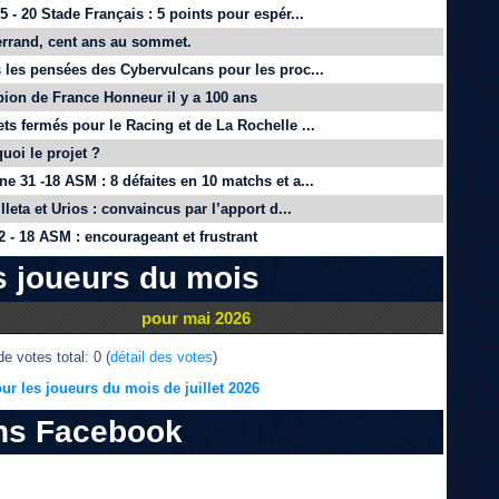
 - 20 Stade Français : 5 points pour espér...
rrand, cent ans au sommet.
 les pensées des Cybervulcans pour les proc...
on de France Honneur il y a 100 ans
ts fermés pour le Racing et de La Rochelle ...
quoi le projet ?
e 31 -18 ASM : 8 défaites en 10 matchs et a...
lleta et Urios : convaincus par l’apport d...
 - 18 ASM : encourageant et frustrant
s joueurs du mois
pour mai 2026
e votes total: 0 (
détail des votes
)
ur les joueurs du mois de juillet 2026
ns Facebook