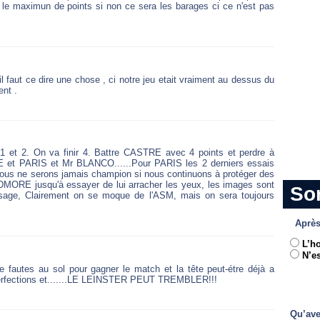
c le maximun de points si non ce sera les barages ci ce n'est pas
 il faut ce dire une chose , ci notre jeu etait vraiment au dessus du
ent .
et 2. On va finir 4. Battre CASTRE avec 4 points et perdre à
 et PARIS et Mr BLANCO......Pour PARIS les 2 derniers essais
nous ne serons jamais champion si nous continuons à protéger des
RE jusqu'à essayer de lui arracher les yeux, les images sont
So
isage, Clairement on se moque de l'ASM, mais on sera toujours
Après
L’h
N’es
 fautes au sol pour gagner le match et la tête peut-étre déjà a
perfections et.......LE LEINSTER PEUT TREMBLER!!!
Qu’ave