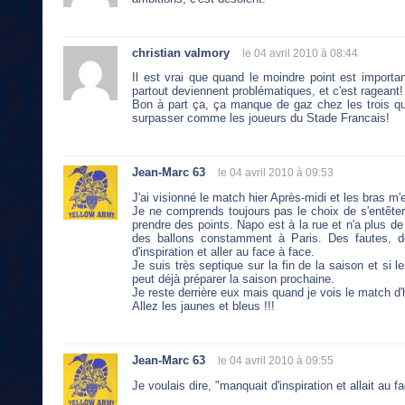
christian valmory
le 04 avril 2010 à 08:44
Il est vrai que quand le moindre point est importan
partout deviennent problématiques, et c'est rageant!
Bon à part ça, ça manque de gaz chez les trois qua
surpasser comme les joueurs du Stade Francais!
Jean-Marc 63
le 04 avril 2010 à 09:53
J'ai visionné le match hier Après-midi et les bras m
Je ne comprends toujours pas le choix de s'entêt
prendre des points. Napo est à la rue et n'a plus d
des ballons constamment à Paris. Des fautes, d
d'inspiration et aller au face à face.
Je suis très septique sur la fin de la saison et si 
peut déjà préparer la saison prochaine.
Je reste derrière eux mais quand je vois le match d'h
Allez les jaunes et bleus !!!
Jean-Marc 63
le 04 avril 2010 à 09:55
Je voulais dire, "manquait d'inspiration et allait au f