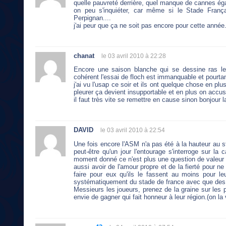
quelle pauvreté derrière, quel manque de cannes éga
on peu s'inquiéter, car même si le Stade Franç
Perpignan....
j'ai peur que ça ne soit pas encore pour cette année..
chanat
le 03 avril 2010 à 22:28
Encore une saison blanche qui se dessine ras le
cohérent l'essai de floch est immanquable et pourtant
j'ai vu l'usap ce soir et ils ont quelque chose en pl
pleurer ça devient insupportable et en plus on accuse 
il faut très vite se remettre en cause sinon bonjour 
DAVID
le 03 avril 2010 à 22:54
Une fois encore l'ASM n'a pas été à la hauteur au s
peut-être qu'un jour l'entourage s'interroge sur la
moment donné ce n'est plus une question de valeur d
aussi avoir de l'amour propre et de la fierté pour n
faire pour eux qu'ils le fassent au moins pour le
systématiquement du stade de france avec que des 
Messieurs les joueurs, prenez de la graine sur les 
envie de gagner qui fait honneur à leur région.(on la