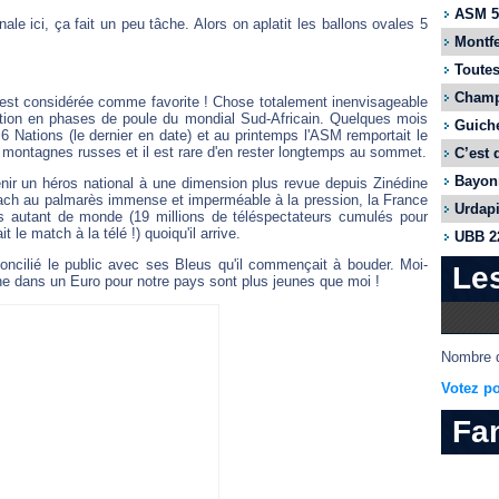
ASM 55
e ici, ça fait un peu tâche. Alors on aplatit les ballons ovales 5
Montfe
Toutes
Champi
le est considérée comme favorite ! Chose totalement inenvisageable
nation en phases de poule du mondial Sud-Africain. Quelques mois
Guiche
6 Nations (le dernier en date) et au printemps l'ASM remportait le
montagnes russes et il est rare d'en rester longtemps au sommet.
C’est 
Bayonn
enir un héros national à une dimension plus revue depuis Zinédine
coach au palmarès immense et imperméable à la pression, la France
Urdapi
urs autant de monde (19 millions de téléspectateurs cumulés pour
e match à la télé !) quoiqu'il arrive.
UBB 22
oncilié le public avec ses Bleus qu'il commençait à bouder. Moi-
Le
ne dans un Euro pour notre pays sont plus jeunes que moi !
Nombre d
Votez po
Fa