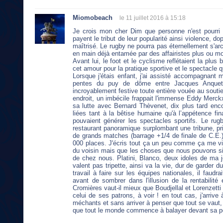
Miomobeach
le 11 juillet 2016 à 15:18
Je crois mon cher Dim que personne n'est pourri 
payent le tribut de leur popularité ainsi violence, 
maîtrisé. Le rugby ne pourra pas éternellement s'ar
en main déjà entamée par des affairistes plus ou mo
Avant lui, le foot et le cyclisme reflétaient la plu
cet amour pour la pratique sportive et le spectacle q
Lorsque j'étais enfant, j'ai assisté accompagnant m
pentes du puy de dôme entre Jacques Anquetil
incroyablement festive toute entière vouée au souti
endroit, un imbécile frappait l'immense Eddy Merckx d
sa lutte avec Bernard Thèvenet, dix plus tard enco
liées tant à la bêtise humaine qu'à l’appétence fi
pouvaient générer les spectacles sportifs. Le rugby 
restaurant panoramique surplombant une tribune, priv
de grands matches (barrage +1/4 de finale de C.E.) 
000 places. J'écris tout ça un peu comme ça me vient
du voisin mais que les choses que nous pouvons s
de chez nous. Platini, Blanco, deux idoles de ma j
valent pas tripette, ainsi va la vie, dur de garder 
travail à faire sur les équipes nationales, il faudr
avant de sombrer dans l'illusion de la rentabili
Cromières vaut-il mieux que Boudjellal et Lorenzetti
celui de ses patrons, à voir ! en tout cas, j'arrive 
méchants et sans arriver à penser que tout se vaut,
que tout le monde commence à balayer devant sa po