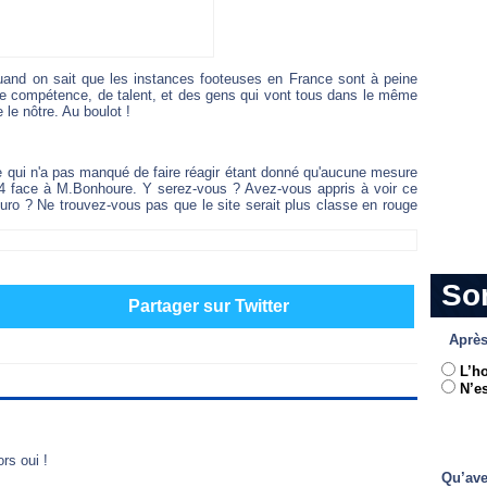
uand on sait que les instances footeuses en France sont à peine
de compétence, de talent, et des gens qui vont tous dans le même
le nôtre. Au boulot !
 qui n'a pas manqué de faire réagir étant donné qu'aucune mesure
 14 face à M.Bonhoure. Y serez-vous ? Avez-vous appris à voir ce
uro ? Ne trouvez-vous pas que le site serait plus classe en rouge
So
Partager sur Twitter
Après
L’h
N’es
rs oui !
Qu’ave