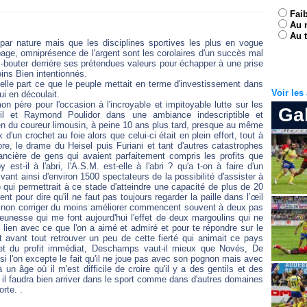
Fai
Au 
Au t
par nature mais que les disciplines sportives les plus en vogue
dopage, omniprésence de l'argent sont les corolaires d'un succès mal
c-bouter derrière ses prétendues valeurs pour échapper à une prise
ins Bien intentionnés.
s belle part ce que le peuple mettait en terme d'investissement dans
Voir le
ui en découlait.
on père pour l'occasion à l'incroyable et impitoyable lutte sur les
Ga
 et Raymond Poulidor dans une ambiance indescriptible et
en du coureur limousin, à peine 10 ans plus tard, presque au même
'un crochet au foie alors que celui-ci était en plein effort, tout à
re, le drame du Heisel puis Furiani et tant d'autres catastrophes
nancière de gens qui avaient parfaitement compris les profits que
est-il à l'abri, l'A.S.M. est-elle à l'abri ? qu'a t-on à faire d'un
ant ainsi d'environ 1500 spectateurs de la possibilité d'assister à
qui permettrait à ce stade d'atteindre une capacité de plus de 20
 pour dire qu'il ne faut pas toujours regarder la paille dans l’œil
inon corriger du moins améliorer commencent souvent à deux pas
eunesse qui me font aujourd'hui l'effet de deux margoulins qui ne
du lien avec ce que l'on a aimé et admiré et pour te répondre sur le
ait avant tout retrouver un peu de cette fierté qui animait ce pays
té et du profit immédiat, Deschamps vaut-il mieux que Novés, De
 si l'on excepte le fait qu'il ne joue pas avec son pognon mais avec
à un âge où il m'est difficile de croire qu'il y a des gentils et des
 il faudra bien arriver dans le sport comme dans d'autres domaines
rte. .