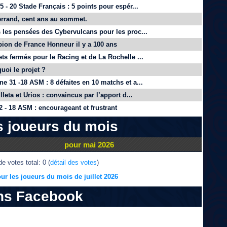
 - 20 Stade Français : 5 points pour espér...
rrand, cent ans au sommet.
 les pensées des Cybervulcans pour les proc...
on de France Honneur il y a 100 ans
ts fermés pour le Racing et de La Rochelle ...
quoi le projet ?
e 31 -18 ASM : 8 défaites en 10 matchs et a...
lleta et Urios : convaincus par l’apport d...
 - 18 ASM : encourageant et frustrant
s joueurs du mois
pour mai 2026
e votes total: 0 (
détail des votes
)
ur les joueurs du mois de juillet 2026
ns Facebook