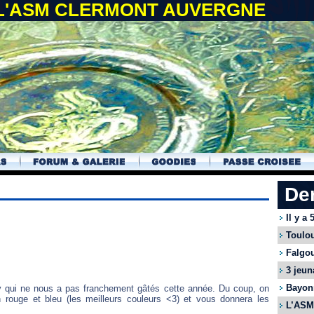
 L'ASM CLERMONT AUVERGNE
De
Il y a
Toulou
Falgou
3 jeun
Bayonn
y qui ne nous a pas franchement gâtés cette année. Du coup, on
n rouge et bleu (les meilleurs couleurs <3) et vous donnera les
L’ASM 