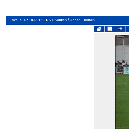
Accueil
>
SUPPORTERS
>
Soutien à Adrien Chalmin