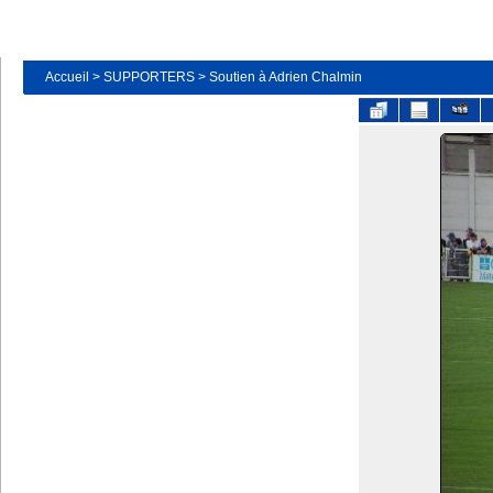
Accueil
>
SUPPORTERS
>
Soutien à Adrien Chalmin