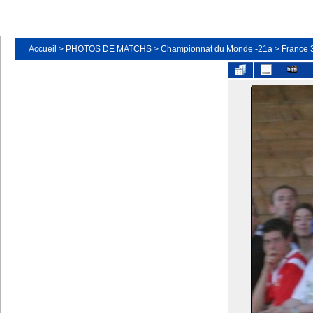
Accueil
>
PHOTOS DE MATCHS
>
Championnat du Monde -21a
>
France 3