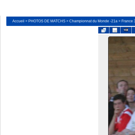
Accueil
>
PHOTOS DE MATCHS
>
Championnat du Monde -21a
>
France 3