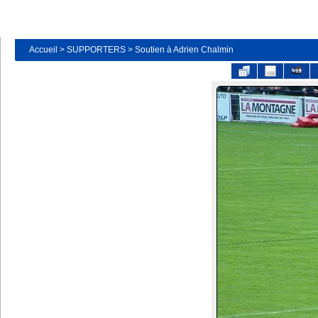
Accueil
>
SUPPORTERS
>
Soutien à Adrien Chalmin