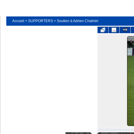
Accueil
>
SUPPORTERS
>
Soutien à Adrien Chalmin