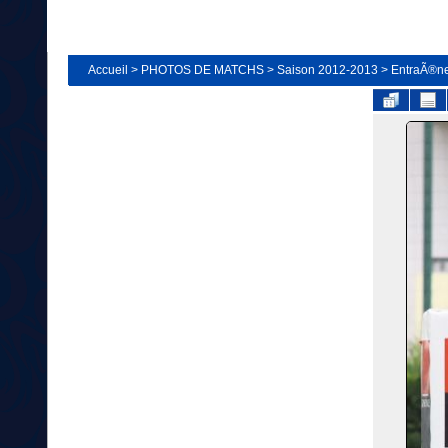
Accueil
>
PHOTOS DE MATCHS
>
Saison 2012-2013
>
EntraÃ®ne