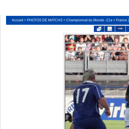
Accueil
>
PHOTOS DE MATCHS
>
Championnat du Monde -21a
>
France 2