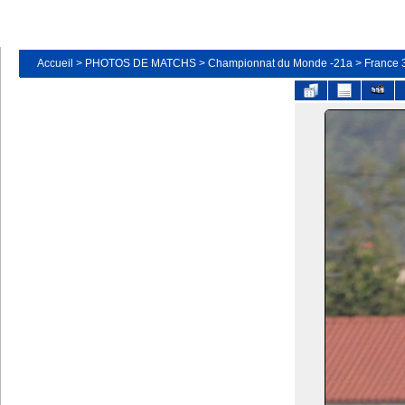
Accueil
>
PHOTOS DE MATCHS
>
Championnat du Monde -21a
>
France 3