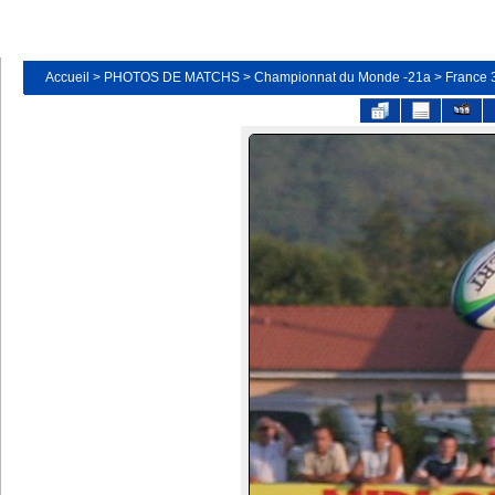
Accueil
>
PHOTOS DE MATCHS
>
Championnat du Monde -21a
>
France 3