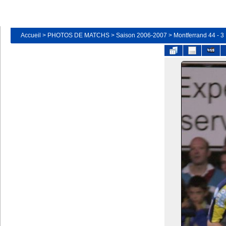
Accueil
>
PHOTOS DE MATCHS
>
Saison 2006-2007
>
Montferrand 44 - 3 