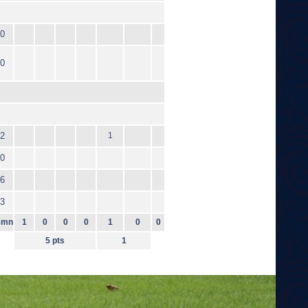
0
0
2
1
0
6
3
3mn
1
0
0
0
1
0
0
5 pts
1