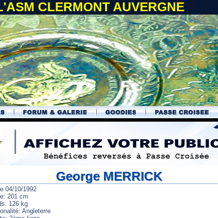
 L'ASM CLERMONT AUVERGNE
George MERRICK
le 04/10/1992
lle: 201 cm
ds: 126 kg
onalité: Angleterre