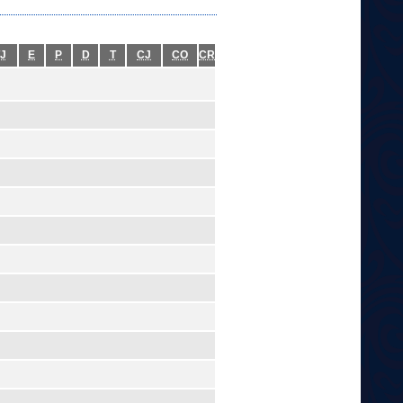
J
E
P
D
T
CJ
CO
CR