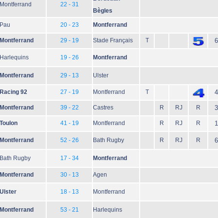
Montferrand
22 - 31
Bègles
Pau
20 - 23
Montferrand
Montferrand
29 - 19
Stade Français
T
6
Harlequins
19 - 26
Montferrand
Montferrand
29 - 13
Ulster
Racing 92
27 - 19
Montferrand
T
4
Montferrand
39 - 22
Castres
R
RJ
R
3
Toulon
41 - 19
Montferrand
R
RJ
R
1
Montferrand
52 - 26
Bath Rugby
R
RJ
R
6
Bath Rugby
17 - 34
Montferrand
Montferrand
30 - 13
Agen
Ulster
18 - 13
Montferrand
Montferrand
53 - 21
Harlequins