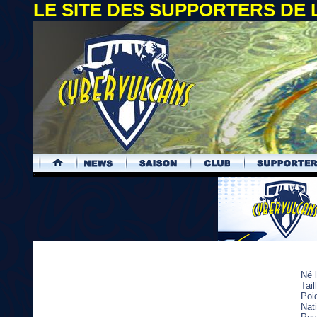
LE SITE DES SUPPORTERS DE
.
Né 
Tai
Poi
Nati