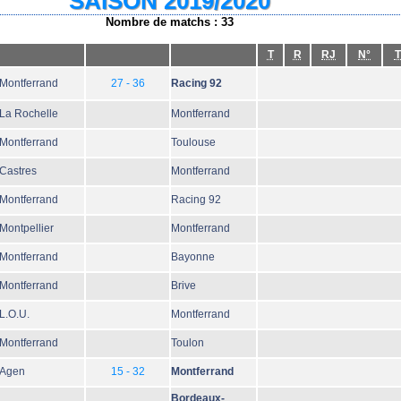
SAISON 2019/2020
Nombre de matchs : 33
T
R
RJ
N°
T
Montferrand
27 - 36
Racing 92
La Rochelle
Montferrand
Montferrand
Toulouse
Castres
Montferrand
Montferrand
Racing 92
Montpellier
Montferrand
Montferrand
Bayonne
Montferrand
Brive
L.O.U.
Montferrand
Montferrand
Toulon
Agen
15 - 32
Montferrand
Bordeaux-