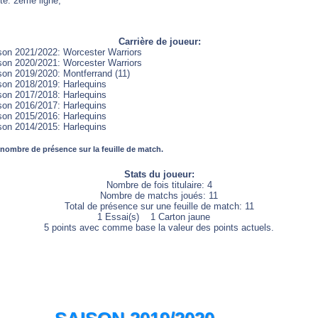
te: 2ème ligne,
Carrière de joueur:
son 2021/2022: Worcester Warriors
son 2020/2021: Worcester Warriors
son 2019/2020: Montferrand (11)
son 2018/2019: Harlequins
son 2017/2018: Harlequins
son 2016/2017: Harlequins
son 2015/2016: Harlequins
son 2014/2015: Harlequins
 nombre de présence sur la feuille de match.
Stats du joueur:
Nombre de fois titulaire: 4
Nombre de matchs joués: 11
Total de présence sur une feuille de match: 11
1 Essai(s) 1 Carton jaune
5 points avec comme base la valeur des points actuels.