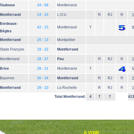
Toulouse
34 - 08
Montferrand
Montferrand
24 - 15
L.O.U.
R
RJ
R
1
Bordeaux-
42 - 15
Montferrand
T
8
Bègles
Montferrand
20 - 13
Montpellier
Stade Français
18 - 32
Montferrand
Montferrand
28 - 37
Pau
R
RJ
R
1
Brive
28 - 21
Montferrand
T
5
Bayonne
30 - 34
Montferrand
R
RJ
R
2
Montferrand
28 - 10
La Rochelle
R
RJ
R
1
Total Montferrand:
4
7
7
41
A VOIR