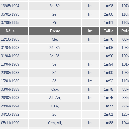
13/05/1994
2è, 3è,
Int.
1m98
107
06/02/1993
2è,
Int.
2m00
118
07/09/1995
Pil,
1m81
110
Né le
Poste
Int.
Taille
Poi
12/10/1985
Mê,
Int.
1m76
80k
01/04/1998
2è, 3è,
1m96
103
01/04/1998
2è, 3è,
1m96
102
13/04/1989
3è,
Int.
1m94
101
29/08/1988
3è,
Int.
1m90
108
15/01/1986
3è,
Int.
1m92
116
03/04/1989
Ouv,
Int.
1m75
88k
26/02/1993
Ail, Arr,
Int.
1m75
88k
28/04/1994
Ouv,
1m77
88k
04/10/1992
2è,
2m01
126
05/11/1990
Cen, Ail,
Int.
1m88
104