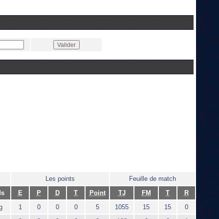
Les points
Feuille de match
ds
E
P
D
T
Point
TJ
FM
T
R
g
1
0
0
0
5
1055
15
15
0