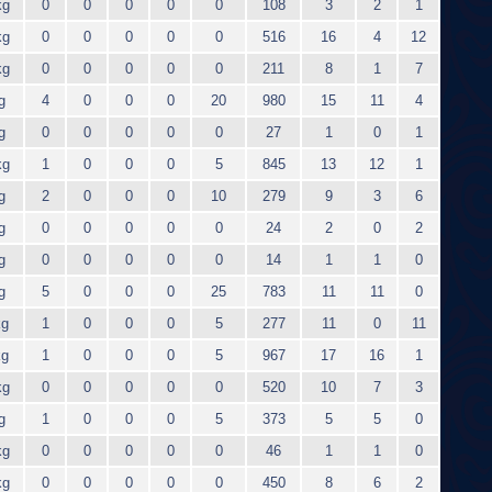
kg
0
0
0
0
0
108
3
2
1
kg
0
0
0
0
0
516
16
4
12
kg
0
0
0
0
0
211
8
1
7
g
4
0
0
0
20
980
15
11
4
g
0
0
0
0
0
27
1
0
1
kg
1
0
0
0
5
845
13
12
1
g
2
0
0
0
10
279
9
3
6
g
0
0
0
0
0
24
2
0
2
g
0
0
0
0
0
14
1
1
0
g
5
0
0
0
25
783
11
11
0
kg
1
0
0
0
5
277
11
0
11
kg
1
0
0
0
5
967
17
16
1
kg
0
0
0
0
0
520
10
7
3
g
1
0
0
0
5
373
5
5
0
kg
0
0
0
0
0
46
1
1
0
kg
0
0
0
0
0
450
8
6
2