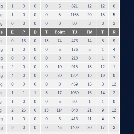
kg
1
0
0
0
5
821
12
12
0
kg
1
0
0
0
5
1165
20
15
5
kg
0
0
0
0
0
80
3
0
3
ds
E
P
D
T
Point
TJ
FM
T
R
g
0
16
0
13
74
473
14
5
9
kg
1
0
0
0
5
176
5
1
4
kg
0
0
0
0
0
218
8
1
7
kg
2
0
0
0
10
915
13
12
1
kg
4
0
0
0
20
1394
19
19
0
kg
0
0
0
0
0
469
15
3
12
g
1
1
1
3
17
1069
16
14
2
g
1
0
0
0
5
80
1
1
0
g
2
26
0
13
114
848
21
9
12
kg
1
0
0
0
5
413
11
4
7
kg
9
0
0
0
45
1409
20
17
3