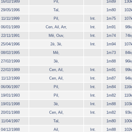
16/02/1989
Pil,
1m89
130
29/05/1996
Tal,
1m80
102
11/11/1999
Pil,
Int.
1m75
107
06/01/1989
Cen, Ail, Arr,
Int.
1m91
98k
22/11/1991
Mê, Ouv,
Int.
1m74
74k
25/04/1996
2è, 3è,
Int.
1m94
107
08/02/1995
Mê,
1m73
84k
27/02/1999
3è,
1m88
96k
22/02/1989
Cen, Ail,
Int.
1m91
99k
11/12/1999
Cen, Ail,
Int.
1m87
94k
06/06/1997
Pil,
Int.
1m84
116
19/01/1993
Pil,
Int.
1m82
110
19/01/1998
3è,
Int.
1m88
103
20/01/1988
Cen, Ail,
Int.
1m82
93k
11/04/1997
Tal,
1m80
100
04/12/1988
Ail,
Int.
1m88
102