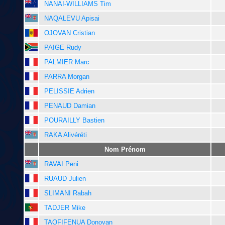
NANAI-WILLIAMS Tim
NAQALEVU Apisai
OJOVAN Cristian
PAIGE Rudy
PALMIER Marc
PARRA Morgan
PELISSIE Adrien
PENAUD Damian
POURAILLY Bastien
RAKA Alivéréti
Nom Prénom
RAVAI Peni
RUAUD Julien
SLIMANI Rabah
TADJER Mike
TAOFIFENUA Donovan