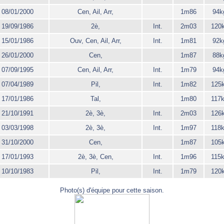
08/01/2000
Cen, Ail, Arr,
1m86
94k
19/09/1986
2è,
Int.
2m03
120
15/01/1986
Ouv, Cen, Ail, Arr,
Int.
1m81
92k
26/01/2000
Cen,
1m87
88k
07/09/1995
Cen, Ail, Arr,
Int.
1m79
94k
07/04/1989
Pil,
Int.
1m82
125
17/01/1986
Tal,
1m80
117
21/10/1991
2è, 3è,
Int.
2m03
126
03/03/1998
2è, 3è,
Int.
1m97
118
31/10/2000
Cen,
1m87
105
17/01/1993
2è, 3è, Cen,
Int.
1m96
115
10/10/1983
Pil,
Int.
1m79
120
Photo(s) d'équipe pour cette saison.