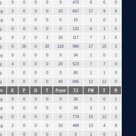
g
0
0
0
0
0
470
6
6
0
kg
2
0
0
0
10
847
17
9
8
kg
0
0
0
0
0
15
1
0
1
g
0
0
0
0
0
131
6
1
5
g
0
2
0
2
10
117
7
1
6
g
0
26
0
20
118
990
17
15
2
kg
0
0
0
0
0
34
1
0
1
g
4
0
0
0
20
523
7
7
0
g
0
0
0
0
0
80
1
1
0
g
8
0
0
0
40
945
12
12
0
ds
E
P
D
T
Point
TJ
FM
T
R
kg
0
0
0
0
0
36
1
0
1
kg
0
0
0
0
0
29
3
1
2
kg
0
0
0
0
0
774
15
12
3
kg
2
0
0
0
10
489
13
4
9
g
0
0
0
0
0
5
1
0
1