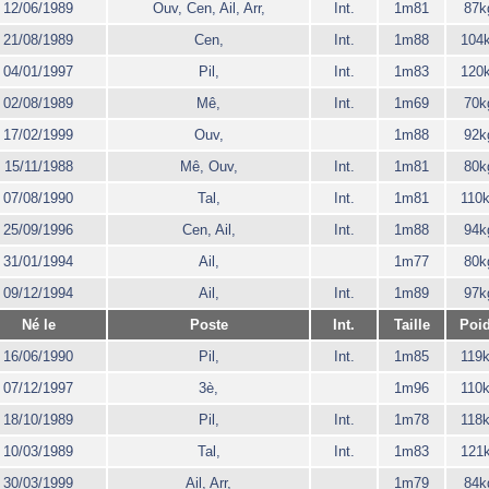
12/06/1989
Ouv, Cen, Ail, Arr,
Int.
1m81
87k
21/08/1989
Cen,
Int.
1m88
104
04/01/1997
Pil,
Int.
1m83
120
02/08/1989
Mê,
Int.
1m69
70k
17/02/1999
Ouv,
1m88
92k
15/11/1988
Mê, Ouv,
Int.
1m81
80k
07/08/1990
Tal,
Int.
1m81
110
25/09/1996
Cen, Ail,
Int.
1m88
94k
31/01/1994
Ail,
1m77
80k
09/12/1994
Ail,
Int.
1m89
97k
Né le
Poste
Int.
Taille
Poi
16/06/1990
Pil,
Int.
1m85
119
07/12/1997
3è,
1m96
110
18/10/1989
Pil,
Int.
1m78
118
10/03/1989
Tal,
Int.
1m83
121
30/03/1999
Ail, Arr,
1m79
84k