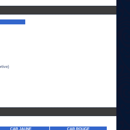
tive)
CAR.JAUNE
CAR.ROUGE