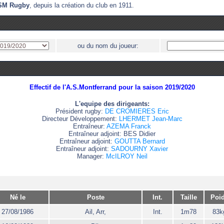
'ASM Rugby
, depuis la création du club en 1911.
ou du nom du joueur:
Effectif de l'A.S.Montferrand pour la saison 2019/2020
L'equipe des dirigeants:
Président rugby:
DE CROMIERES Eric
Directeur Développement:
LHERMET Jean-Marc
Entraîneur:
AZEMA Franck
Entraîneur adjoint: BES Didier
Entraîneur adjoint:
GOUTTA Bernard
Entraîneur adjoint:
SADOURNY Xavier
Manager:
McILROY Neil
Né le
Poste
Int.
Taille
Poi
27/08/1986
Ail, Arr,
Int.
1m78
83k