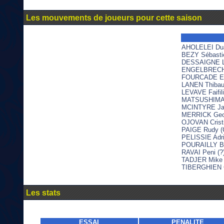
Les mouvements de joueurs pour cette saison
AHOLELEI Dua
BEZY Sébastie
DESSAIGNE Lu
ENGELBRECHT 
FOURCADE Eti
LANEN Thibau
LEVAVE Faifili
MATSUSHIMA K
MCINTYRE Jak
MERRICK Geor
OJOVAN Cristi
PAIGE Rudy (
PELISSIE Adri
POURAILLY Ba
RAVAI Peni (?
TADJER Mike 
TIBERGHIEN C
Les stats
ESSAI
PENALITE