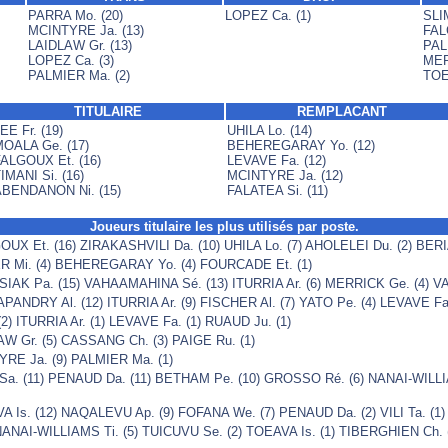
PARRA Mo. (20)
LOPEZ Ca. (1)
SLI
MCINTYRE Ja. (13)
FAL
LAIDLAW Gr. (13)
PAL
LOPEZ Ca. (3)
MER
PALMIER Ma. (2)
TOEA
TITULAIRE
REMPLACANT
EE Fr. (19)
UHILA Lo. (14)
OALA Ge. (17)
BEHEREGARAY Yo. (12)
ALGOUX Et. (16)
LEVAVE Fa. (12)
IMANI Si. (16)
MCINTYRE Ja. (12)
BENDANON Ni. (15)
FALATEA Si. (11)
Joueurs titulaire les plus utilisés par poste.
UX Et. (16) ZIRAKASHVILI Da. (10) UHILA Lo. (7) AHOLELEI Du. (2) BERIA
ER Mi. (4) BEHEREGARAY Yo. (4) FOURCADE Et. (1)
SIAK Pa. (15) VAHAAMAHINA Sé. (13) ITURRIA Ar. (6) MERRICK Ge. (4) V
PANDRY Al. (12) ITURRIA Ar. (9) FISCHER Al. (7) YATO Pe. (4) LEVAVE Fa
(2) ITURRIA Ar. (1) LEVAVE Fa. (1) RUAUD Ju. (1)
W Gr. (5) CASSANG Ch. (3) PAIGE Ru. (1)
RE Ja. (9) PALMIER Ma. (1)
Sa. (11) PENAUD Da. (11) BETHAM Pe. (10) GROSSO Ré. (6) NANAI-WILLI
 Is. (12) NAQALEVU Ap. (9) FOFANA We. (7) PENAUD Da. (2) VILI Ta. (1)
ANAI-WILLIAMS Ti. (5) TUICUVU Se. (2) TOEAVA Is. (1) TIBERGHIEN Ch. 