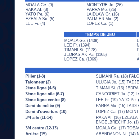
MOALA Ge. (9)
MCINTYRE Ja. (26)
RAKA Al. (8)
PARRA Mo. (26)
YATO Pe. (6)
LAIDLAW Gr. (16)
EZEALA Sa. (5)
PALMIER Ma. (2)
LEE Fr. (4)
LOPEZ Ca. (1)
TEMPS DE JEU
MOALA Ge. (1409)
L
LEE Fr. (1394)
M
TIMANI Si. (1178)
F
JEDRASIAK Pa. (1165)
T
LOPEZ Ca. (1069)
A
Pilier (1-3)
SLIMANI Ra. (18) FALGO
Talonneur (2)
ULUGIA Jo. (15) TADJ
2éme ligne (4-5)
TIMANI Si. (16) JEDRA
3éme ligne aile (6-7)
CANCORIET Ju. (12) LA
3éme ligne centre (8)
LEE Fr. (19) YATO Pe. 
Demi de mélée (9)
PARRA Mo. (15) LAIDLA
Demi d'ouverture (10)
LOPEZ Ca. (17) MCINTY
3/4 aile (11-14)
RAKA Al. (16) EZEALA 
ENGELBRECHT Jo. (1)
3/4 centre (12-13)
MOALA Ge. (17) TOEAVA
Arrière (15)
ABENDANON Ni. (14) N