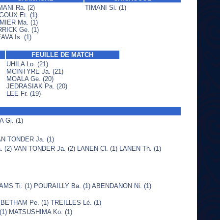
MANI Ra. (2)
TIMANI Si. (1)
GOUX Et. (1)
MIER Ma. (1)
RICK Ge. (1)
VA Is. (1)
FEUILLE DE MATCH
UHILA Lo. (21)
MCINTYRE Ja. (21)
MOALA Ge. (20)
JEDRASIAK Pa. (20)
LEE Fr. (19)
 Gi. (1)
AN TONDER Ja. (1)
. (2) VAN TONDER Ja. (2) LANEN Cl. (1) LANEN Th. (1)
AMS Ti. (1) POURAILLY Ba. (1) ABENDANON Ni. (1)
 BETHAM Pe. (1) TREILLES Lé. (1)
(1) MATSUSHIMA Ko. (1)