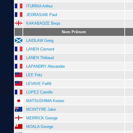
ITURRIA Arthur
JEDRASIAK Paul
KAKABADZE Beqa
Nom Prénom
LAIDLAW Greig
LANEN Clement
LANEN Thibaud
LAPANDRY Alexandre
LEE Fritz
LEVAVE Faifili
LOPEZ Camille
MATSUSHIMA Kotaro
MCINTYRE Jake
MERRICK George
MOALA George