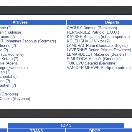
Arrivées
Départs
ne (?)
CHOULY Damien (Perpignan)
n (Toulouse)
FERNANDEZ Patricio (L.O.U.)
cas (?)
KAYSER Benjamin (retraite sportive)
Johannes Jacobus (Stormers)
KOLELISHVILI Viktor (?)
enne (?)
LAMERAT Rémi (Bordeaux-Bègles)
d (?)
LAVERNHE Dorian (Aix en Provence)
 (La Rochelle)
LEMARDELET Maxence (Beziers)
otaro (?)
SIMUTOGA Michaël (Grenoble)
e (Agen)
TUICUVU Setariki (Bayonne)
ge (Harlequins)
VAN DER MERWE Phillip (retraite spor
an (?)
Cheetahs)
en (?)
stien (?)
)
(Grenoble)
heikh (Bayonne)
TOP 5
TRANS
DROP