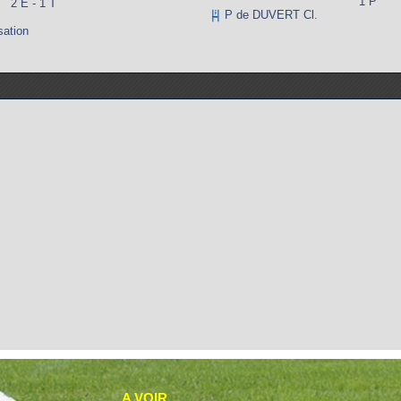
1 P
2 E - 1 T
P de DUVERT Cl.
sation
A VOIR