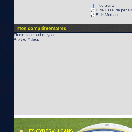
T de Guiral
E de Essai de pénali
E de Matheu
Infos complémentaires
Finale zone sud à Lyon.
Arbitre: M.faur.
LES CYBERVULCANS