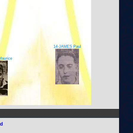
14-JAMES Paul
aurice
nd