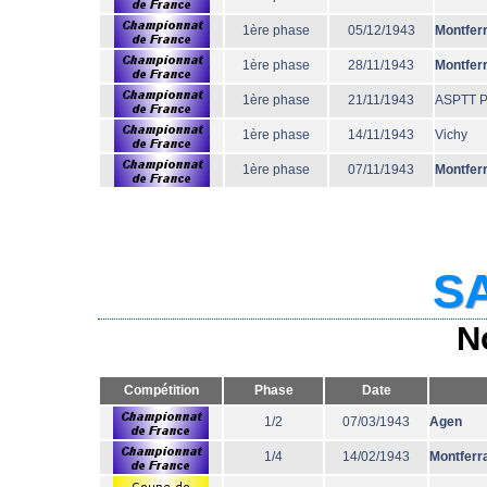
1ère phase
05/12/1943
Montfer
1ère phase
28/11/1943
Montfer
1ère phase
21/11/1943
ASPTT P
1ère phase
14/11/1943
Vichy
1ère phase
07/11/1943
Montfer
SA
N
Compétition
Phase
Date
1/2
07/03/1943
Agen
1/4
14/02/1943
Montferr