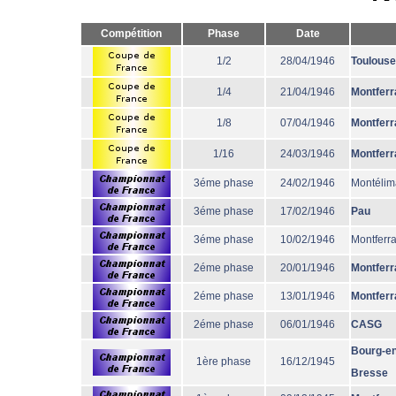
Compétition
Phase
Date
1/2
28/04/1946
Toulouse
1/4
21/04/1946
Montferr
1/8
07/04/1946
Montferr
1/16
24/03/1946
Montferr
3éme phase
24/02/1946
Montélim
3éme phase
17/02/1946
Pau
3éme phase
10/02/1946
Montferr
2éme phase
20/01/1946
Montferr
2éme phase
13/01/1946
Montferr
2éme phase
06/01/1946
CASG
Bourg-en
1ère phase
16/12/1945
Bresse