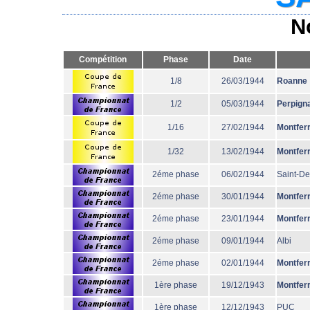
N
Compétition
Phase
Date
1/8
26/03/1944
Roanne
1/2
05/03/1944
Perpign
1/16
27/02/1944
Montfer
1/32
13/02/1944
Montfer
2éme phase
06/02/1944
Saint-De
2éme phase
30/01/1944
Montfer
2éme phase
23/01/1944
Montfer
2éme phase
09/01/1944
Albi
2éme phase
02/01/1944
Montfer
1ère phase
19/12/1943
Montfer
1ère phase
12/12/1943
PUC