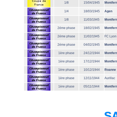
1/8
15/04/1945
Montfer
1/4
18/03/1945
Agen
1/8
11/03/1945
Montfer
2éme phase
18/02/1945
Montfer
2éme phase
11/02/1945
FC Lyon
2éme phase
04/02/1945
Montfer
1ère phase
24/12/1944
Montfer
1ère phase
17/12/1944
Montfer
1ère phase
10/12/1944
Roanne
1ère phase
12/11/1944
Aurillac
1ère phase
05/11/1944
Montfer
SA