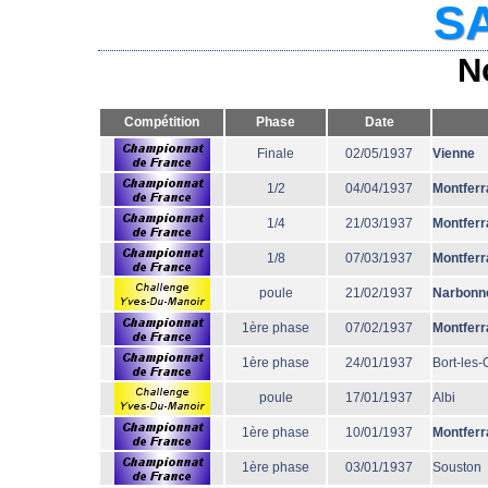
SA
N
Compétition
Phase
Date
Finale
02/05/1937
Vienne
1/2
04/04/1937
Montferr
1/4
21/03/1937
Montferr
1/8
07/03/1937
Montferr
poule
21/02/1937
Narbonn
1ère phase
07/02/1937
Montferr
1ère phase
24/01/1937
Bort-les
poule
17/01/1937
Albi
1ère phase
10/01/1937
Montferr
1ère phase
03/01/1937
Souston