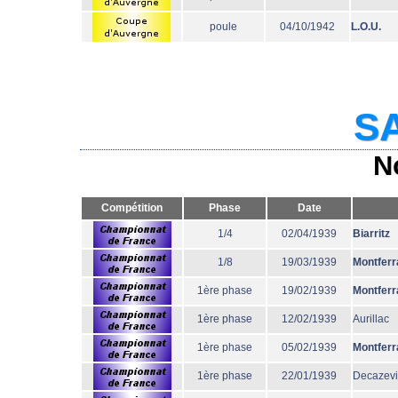
poule
04/10/1942
L.O.U.
SA
N
Compétition
Phase
Date
1/4
02/04/1939
Biarritz
1/8
19/03/1939
Montferr
1ère phase
19/02/1939
Montferr
1ère phase
12/02/1939
Aurillac
1ère phase
05/02/1939
Montferr
1ère phase
22/01/1939
Decazevi