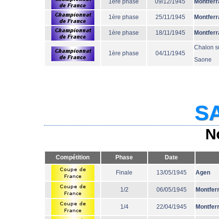
1ère phase
09/12/1945
Montferr
1ère phase
25/11/1945
Montferr
1ère phase
18/11/1945
Montferr
Chalon s
1ère phase
04/11/1945
Saone
SA
N
Compétition
Phase
Date
Finale
13/05/1945
Agen
1/2
06/05/1945
Montfer
1/4
22/04/1945
Montfer