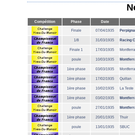
N
Compétition
Phase
Date
Finale
07/04/1935
Perpign
1/8
31/03/1935
Racing 
Finale 1
17/03/1935
Montferr
poule
10/03/1935
Montferr
1ère phase
03/03/1935
Montferr
1ère phase
17/02/1935
Quillan
1ère phase
10/02/1935
La Teste
1ère phase
03/02/1935
Montferr
poule
27/01/1935
Montferr
1ère phase
20/01/1935
Thuir
poule
13/01/1935
SBUC