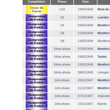
Compétition
Phase
Date
1/16
18/04/1948
Mont-de
1/2
11/04/1948
Lourdes
1/4
04/04/1948
Montferr
1/8
21/03/1948
Montferr
1/8
14/03/1948
Montferr
2éme phase
07/03/1948
Montferr
2éme phase
29/02/1948
Toulon
2éme phase
15/02/1948
Montferr
2éme phase
08/02/1948
Limoges
1ère phase
28/12/1947
Montferr
1ère phase
21/12/1947
Montferr
1ère phase
07/12/1947
Angoule
1ère phase
23/11/1947
Biarritz