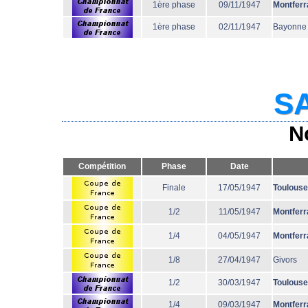
1ère phase
09/11/1947
Montferr
1ère phase
02/11/1947
Bayonne
SA
N
Compétition
Phase
Date
Finale
17/05/1947
Toulouse
1/2
11/05/1947
Montferr
1/4
04/05/1947
Montferr
1/8
27/04/1947
Givors
1/2
30/03/1947
Toulouse
1/4
09/03/1947
Montferr