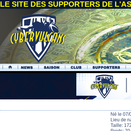
LE SITE DES SUPPORTERS DE L'
.
Né le 07/
Lieu de n
Taille: 17
Poids: 70