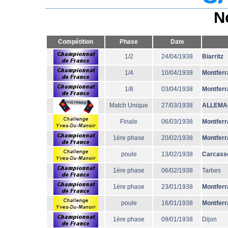
N
Compétition
Phase
Date
1/2
24/04/1938
Biarritz
1/4
10/04/1938
Montferr
1/8
03/04/1938
Montferr
Match Unique
27/03/1938
ALLEMA
Finale
06/03/1938
Montferr
1ère phase
20/02/1938
Montferr
poule
13/02/1938
Carcass
1ère phase
06/02/1938
Tarbes
1ère phase
23/01/1938
Montferr
poule
16/01/1938
Montferr
1ère phase
09/01/1938
Dijon