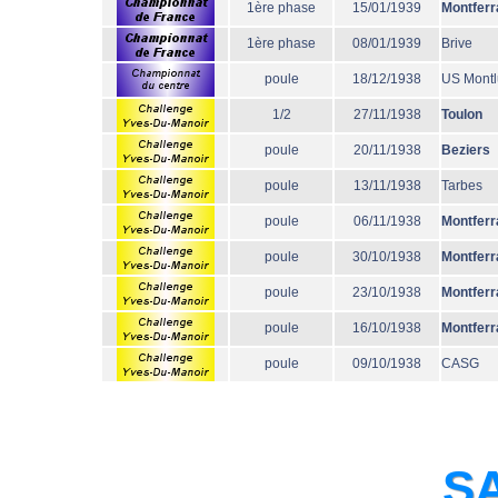
1ère phase
15/01/1939
Montferr
1ère phase
08/01/1939
Brive
poule
18/12/1938
US Mont
1/2
27/11/1938
Toulon
poule
20/11/1938
Beziers
poule
13/11/1938
Tarbes
poule
06/11/1938
Montferr
poule
30/10/1938
Montferr
poule
23/10/1938
Montferr
poule
16/10/1938
Montferr
poule
09/10/1938
CASG
SA