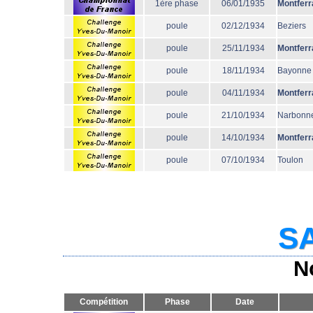
1ère phase
06/01/1935
Montferr
poule
02/12/1934
Beziers
poule
25/11/1934
Montferr
poule
18/11/1934
Bayonne
poule
04/11/1934
Montferr
poule
21/10/1934
Narbonn
poule
14/10/1934
Montferr
poule
07/10/1934
Toulon
SA
N
Compétition
Phase
Date