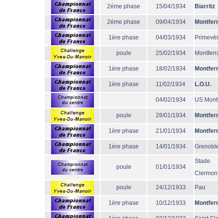
2éme phase
15/04/1934
Biarritz
2éme phase
09/04/1934
Montfer
1ère phase
04/03/1934
Primevè
poule
25/02/1934
Montferr
1ère phase
18/02/1934
Montfer
1ère phase
11/02/1934
L.O.U.
04/02/1934
US Mont
poule
28/01/1934
Montfer
1ère phase
21/01/1934
Montfer
1ère phase
14/01/1934
Grenobl
Stade
poule
01/01/1934
Clermont
poule
24/12/1933
Pau
1ère phase
10/12/1933
Montfer