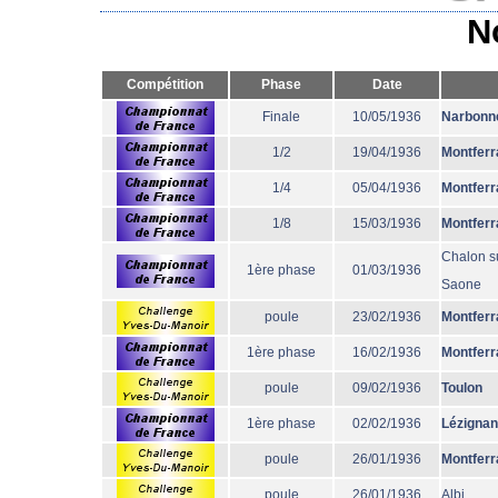
N
Compétition
Phase
Date
Finale
10/05/1936
Narbonn
1/2
19/04/1936
Montferr
1/4
05/04/1936
Montferr
1/8
15/03/1936
Montferr
Chalon s
1ère phase
01/03/1936
Saone
poule
23/02/1936
Montferr
1ère phase
16/02/1936
Montferr
poule
09/02/1936
Toulon
1ère phase
02/02/1936
Lézignan
poule
26/01/1936
Montferr
poule
26/01/1936
Albi