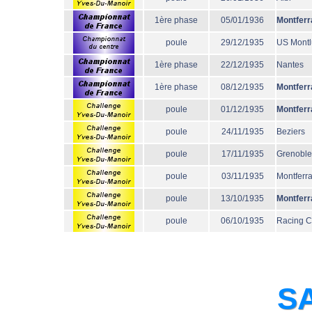
1ère phase
05/01/1936
Montferr
poule
29/12/1935
US Mont
1ère phase
22/12/1935
Nantes
1ère phase
08/12/1935
Montferr
poule
01/12/1935
Montferr
poule
24/11/1935
Beziers
poule
17/11/1935
Grenoble
poule
03/11/1935
Montferr
poule
13/10/1935
Montferr
poule
06/10/1935
Racing 
SA