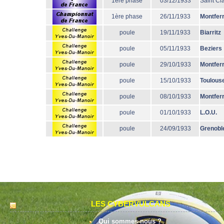
1ère phase
03/12/1933
Saint Cl
1ère phase
26/11/1933
Montfer
poule
19/11/1933
Biarritz
poule
05/11/1933
Beziers
poule
29/10/1933
Montfer
poule
15/10/1933
Toulous
poule
08/10/1933
Montfer
poule
01/10/1933
L.O.U.
poule
24/09/1933
Grenobl
LES CYBERVULCANS
Qui sommes-nous ?