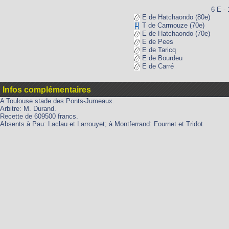
6 E - 
E de Hatchaondo (80e)
T de Carmouze (70e)
E de Hatchaondo (70e)
E de Pees
E de Taricq
E de Bourdeu
E de Carré
Infos complémentaires
A Toulouse stade des Ponts-Jumeaux.
Arbitre: M. Durand.
Recette de 609500 francs.
Absents à Pau: Laclau et Larrouyet; à Montferrand: Fournet et Tridot.