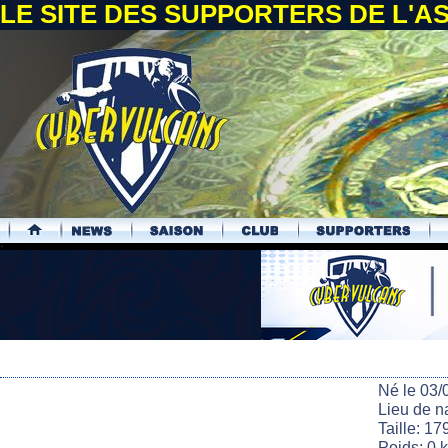
LE SITE DES SUPPORTERS DE L'
.
Né le 03/
Lieu de n
Taille: 17
Poids: 0 