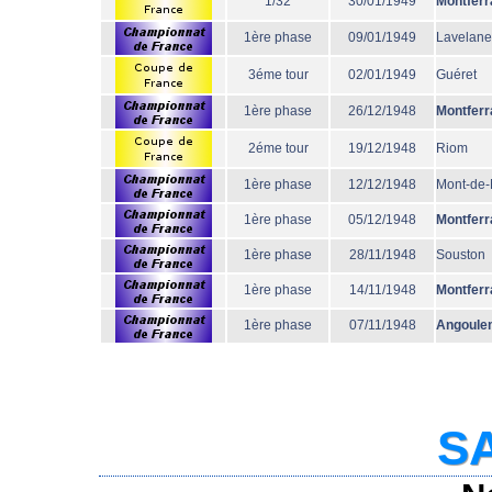
1/32
30/01/1949
Montferr
1ère phase
09/01/1949
Lavelane
3éme tour
02/01/1949
Guéret
1ère phase
26/12/1948
Montferr
2éme tour
19/12/1948
Riom
1ère phase
12/12/1948
Mont-de
1ère phase
05/12/1948
Montferr
1ère phase
28/11/1948
Souston
1ère phase
14/11/1948
Montferr
1ère phase
07/11/1948
Angoule
SA