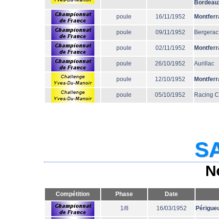
Bordeau
poule
16/11/1952
Montferr
poule
09/11/1952
Bergerac
poule
02/11/1952
Montferr
poule
26/10/1952
Aurillac
poule
12/10/1952
Montferr
poule
05/10/1952
Racing 
SA
N
Compétition
Phase
Date
1/8
16/03/1952
Périgue