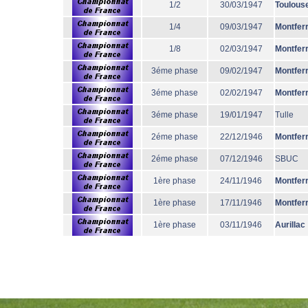
1/2
30/03/1947
Toulous
1/4
09/03/1947
Montfer
1/8
02/03/1947
Montfer
3éme phase
09/02/1947
Montfer
3éme phase
02/02/1947
Montfer
3éme phase
19/01/1947
Tulle
2éme phase
22/12/1946
Montfer
2éme phase
07/12/1946
SBUC
1ère phase
24/11/1946
Montfer
1ère phase
17/11/1946
Montfer
1ère phase
03/11/1946
Aurillac