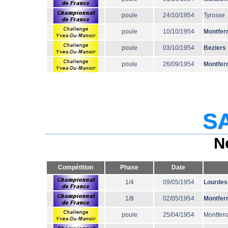
poule
24/10/1954
Tyrosse
poule
10/10/1954
Montfer
poule
03/10/1954
Beziers
poule
26/09/1954
Montfer
SA
N
Compétition
Phase
Date
1/4
09/05/1954
Lourdes
1/8
02/05/1954
Montfer
poule
25/04/1954
Montferr