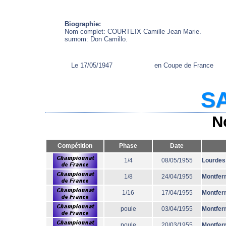
Biographie:
Nom complet: COURTEIX Camille Jean Marie.
surnom: Don Camillo.
Le 17/05/1947
en Coupe de France
SA
N
Compétition
Phase
Date
1/4
08/05/1955
Lourdes
1/8
24/04/1955
Montfer
1/16
17/04/1955
Montfer
poule
03/04/1955
Montfer
poule
20/03/1955
Montfer