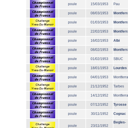
poule
15/03/1953
Pau
poule
08/03/1953
Montferr
poule
01/03/1953
Montferr
poule
22/02/1953
Montferr
poule
16/02/1953
Albi
poule
08/02/1953
Montferr
poule
01/02/1953
SBUC
poule
18/01/1953
Lourdes
poule
04/01/1953
Montferr
poule
21/12/1952
Tarbes
poule
14/12/1952
Montferr
poule
07/12/1952
Tyrosse
poule
30/11/1952
Cognac
Begles-
poule
23/11/1952