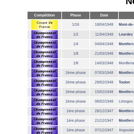
N
Compétition
Phase
Date
1/16
18/04/1948
Mont-de
1/2
11/04/1948
Lourdes
1/4
04/04/1948
Montferr
1/8
21/03/1948
Montferr
1/8
14/03/1948
Montferr
2éme phase
07/03/1948
Montferr
2éme phase
29/02/1948
Toulon
2éme phase
15/02/1948
Montferr
2éme phase
08/02/1948
Limoges
1ère phase
28/12/1947
Montferr
1ère phase
21/12/1947
Montferr
1ère phase
07/12/1947
Angoule