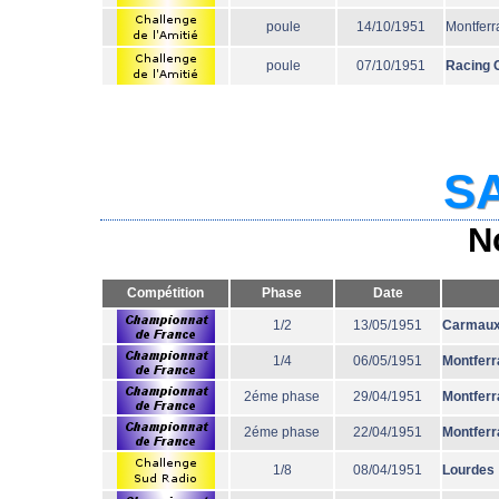
poule
14/10/1951
Montferr
poule
07/10/1951
Racing 
SA
N
Compétition
Phase
Date
1/2
13/05/1951
Carmau
1/4
06/05/1951
Montferr
2éme phase
29/04/1951
Montferr
2éme phase
22/04/1951
Montferr
1/8
08/04/1951
Lourdes