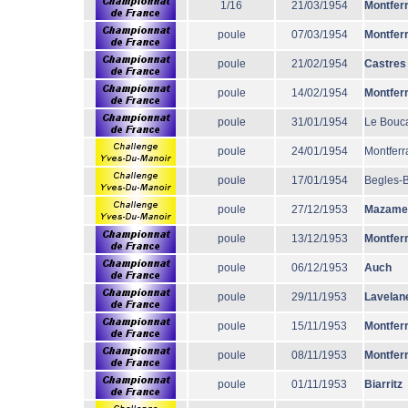
1/16
21/03/1954
Montfer
poule
07/03/1954
Montfer
poule
21/02/1954
Castres
poule
14/02/1954
Montfer
poule
31/01/1954
Le Bouc
poule
24/01/1954
Montferr
poule
17/01/1954
Begles-
poule
27/12/1953
Mazame
poule
13/12/1953
Montfer
poule
06/12/1953
Auch
poule
29/11/1953
Lavelan
poule
15/11/1953
Montfer
poule
08/11/1953
Montfer
poule
01/11/1953
Biarritz