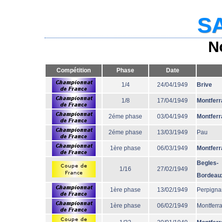
SA
N
Compétition
Phase
Date
1/4
24/04/1949
Brive
1/8
17/04/1949
Montferr
2éme phase
03/04/1949
Montferr
2éme phase
13/03/1949
Pau
1ère phase
06/03/1949
Montferr
Begles-
1/16
27/02/1949
Bordeau
1ère phase
13/02/1949
Perpigna
1ère phase
06/02/1949
Montferr