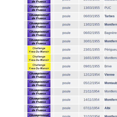
poule
13/03/1955
PUC
poule
06/03/1955
Tarbes
poule
13/02/1955
Montfer
poule
06/02/1955
Bagnère
poule
30/01/1955
Montfer
poule
23/01/1955
Périgue
poule
16/01/1955
Montferr
poule
09/01/1955
Brive
poule
12/12/1954
Vienne
poule
05/12/1954
Montau
poule
21/11/1954
Montferr
poule
14/11/1954
Montfer
poule
07/11/1954
Albi
poule
31/10/1954
Montfer