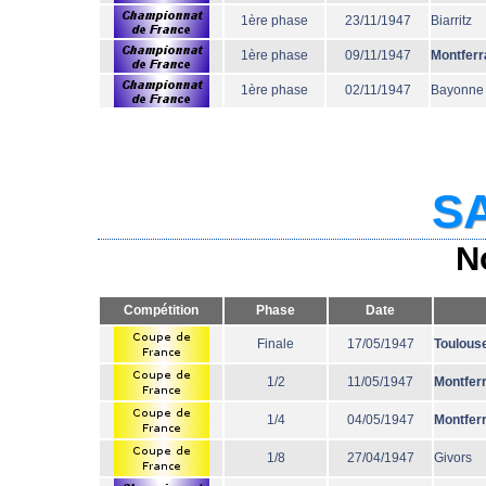
1ère phase
23/11/1947
Biarritz
1ère phase
09/11/1947
Montferr
1ère phase
02/11/1947
Bayonne
SA
N
Compétition
Phase
Date
Finale
17/05/1947
Toulous
1/2
11/05/1947
Montfer
1/4
04/05/1947
Montfer
1/8
27/04/1947
Givors