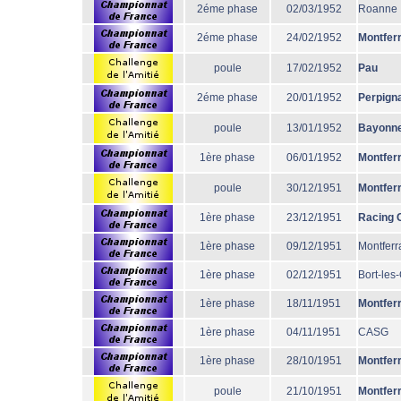
2éme phase
02/03/1952
Roanne
2éme phase
24/02/1952
Montfer
poule
17/02/1952
Pau
2éme phase
20/01/1952
Perpign
poule
13/01/1952
Bayonn
1ère phase
06/01/1952
Montfer
poule
30/12/1951
Montfer
1ère phase
23/12/1951
Racing 
1ère phase
09/12/1951
Montferr
1ère phase
02/12/1951
Bort-les
1ère phase
18/11/1951
Montfer
1ère phase
04/11/1951
CASG
1ère phase
28/10/1951
Montfer
poule
21/10/1951
Montfer