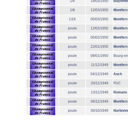
1/4
19/03/1950
Bayonne
1/8
12/03/1950
Montferr
1/16
05/03/1950
Montferr
poule
12/02/1950
Montferr
poule
05/02/1950
Montferr
poule
22/01/1950
Montferr
poule
08/01/1950
Bourg-en
poule
11/12/1949
Montferr
poule
04/12/1949
Auch
poule
20/11/1949
PUC
poule
13/11/1949
Romans
poule
06/11/1949
Montferr
poule
30/10/1949
Narbonn