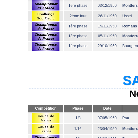
1ère phase
03/12/1950
Montferr
2éme tour
26/11/1950
Ussel
1ère phase
19/11/1950
Romans
1ère phase
05/11/1950
Montferr
1ère phase
29/10/1950
Bourg-en
SA
N
Compétition
Phase
Date
1/8
07/05/1950
Pau
1/16
23/04/1950
Montferr