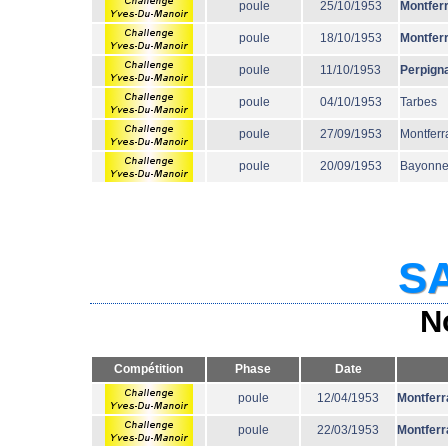
poule
25/10/1953
Montfer
poule
18/10/1953
Montfer
poule
11/10/1953
Perpign
poule
04/10/1953
Tarbes
poule
27/09/1953
Montferr
poule
20/09/1953
Bayonn
SA
N
Compétition
Phase
Date
poule
12/04/1953
Montferr
poule
22/03/1953
Montferr