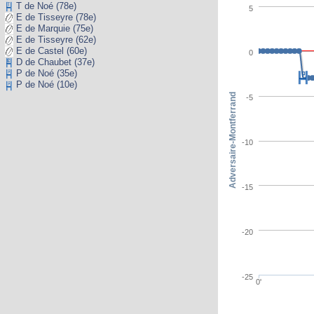
T de Noé (78e)
5
E de Tisseyre (78e)
E de Marquie (75e)
E de Tisseyre (62e)
E de Castel (60e)
0
D de Chaubet (37e)
P de Noé (35e)
P de Noé (10e)
Adversaire-Montferrand
-5
-10
-15
-20
-25
0'