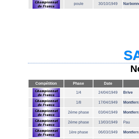
poule
30/10/1949
Narbonn
SA
N
Compétition
Phase
Date
1/4
24/04/1949
Brive
1/8
17/04/1949
Montferr
2éme phase
03/04/1949
Montferr
2éme phase
13/03/1949
Pau
1ère phase
06/03/1949
Montferr