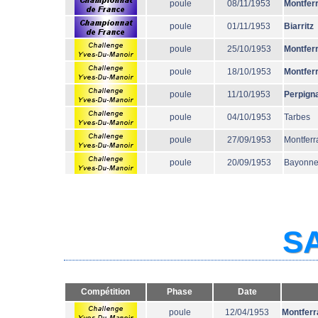
poule
08/11/1953
Montfer
poule
01/11/1953
Biarritz
poule
25/10/1953
Montfer
poule
18/10/1953
Montfer
poule
11/10/1953
Perpign
poule
04/10/1953
Tarbes
poule
27/09/1953
Montferr
poule
20/09/1953
Bayonn
SA
Compétition
Phase
Date
poule
12/04/1953
Montferr