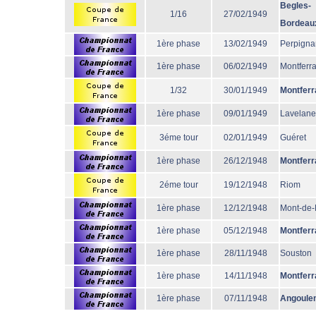
Begles-
1/16
27/02/1949
Bordeau
1ère phase
13/02/1949
Perpigna
1ère phase
06/02/1949
Montferr
1/32
30/01/1949
Montferr
1ère phase
09/01/1949
Lavelane
3éme tour
02/01/1949
Guéret
1ère phase
26/12/1948
Montferr
2éme tour
19/12/1948
Riom
1ère phase
12/12/1948
Mont-de
1ère phase
05/12/1948
Montferr
1ère phase
28/11/1948
Souston
1ère phase
14/11/1948
Montferr
1ère phase
07/11/1948
Angoule