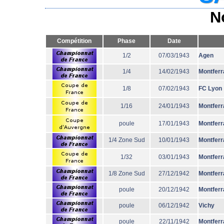
N
Compétition
Phase
Date
1/2
07/03/1943
Agen
1/4
14/02/1943
Montferr
1/8
07/02/1943
FC Lyon
1/16
24/01/1943
Montferr
poule
17/01/1943
Montferr
1/4 Zone Sud
10/01/1943
Montferr
1/32
03/01/1943
Montferr
1/8 Zone Sud
27/12/1942
Montferr
poule
20/12/1942
Montferr
poule
06/12/1942
Vichy
poule
22/11/1942
Montferr