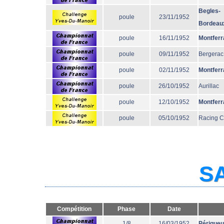
Begles-
poule
23/11/1952
Bordeau
poule
16/11/1952
Montferr
poule
09/11/1952
Bergerac
poule
02/11/1952
Montferr
poule
26/10/1952
Aurillac
poule
12/10/1952
Montferr
poule
05/10/1952
Racing 
SA
Compétition
Phase
Date
1/8
16/03/1952
Périgue