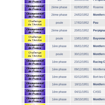
2éme phase
02/03/1952
Roanne
2éme phase
24/02/1952
Montferr
poule
17/02/1952
Pau
2éme phase
20/01/1952
Perpign
poule
13/01/1952
Bayonne
1ère phase
06/01/1952
Montferr
poule
30/12/1951
Montferr
1ère phase
23/12/1951
Racing 
1ère phase
09/12/1951
Montferr
1ère phase
02/12/1951
Bort-les
1ère phase
18/11/1951
Montferr
1ère phase
04/11/1951
CASG
1ère phase
28/10/1951
Montferr