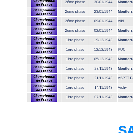
2éme phase
30/01/1944
Montferr
2éme phase
23/01/1944
Montferr
2éme phase
09/01/1944
Albi
2éme phase
02/01/1944
Montferr
1ère phase
19/12/1943
Montferr
1ère phase
12/12/1943
PUC
1ère phase
05/12/1943
Montferr
1ère phase
28/11/1943
Montferr
1ère phase
21/11/1943
ASPTT Pa
1ère phase
14/11/1943
Vichy
1ère phase
07/11/1943
Montferr
SA