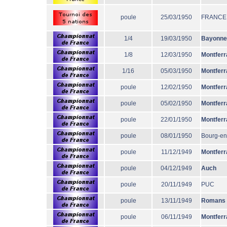
poule
25/03/1950
FRANCE
1/4
19/03/1950
Bayonne
1/8
12/03/1950
Montferr
1/16
05/03/1950
Montferr
poule
12/02/1950
Montferr
poule
05/02/1950
Montferr
poule
22/01/1950
Montferr
poule
08/01/1950
Bourg-en
poule
11/12/1949
Montferr
poule
04/12/1949
Auch
poule
20/11/1949
PUC
poule
13/11/1949
Romans
poule
06/11/1949
Montferr