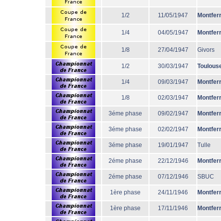
1/2
11/05/1947
Montfer
1/4
04/05/1947
Montfer
1/8
27/04/1947
Givors
1/2
30/03/1947
Toulous
1/4
09/03/1947
Montfer
1/8
02/03/1947
Montfer
3éme phase
09/02/1947
Montfer
3éme phase
02/02/1947
Montfer
3éme phase
19/01/1947
Tulle
2éme phase
22/12/1946
Montfer
2éme phase
07/12/1946
SBUC
1ère phase
24/11/1946
Montfer
1ère phase
17/11/1946
Montfer