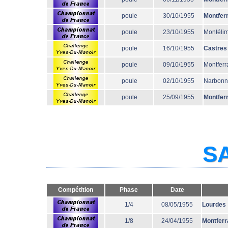
poule
30/10/1955
Montfer
poule
23/10/1955
Montéli
poule
16/10/1955
Castres
poule
09/10/1955
Montferr
poule
02/10/1955
Narbon
poule
25/09/1955
Montfer
SA
Compétition
Phase
Date
1/4
08/05/1955
Lourdes
1/8
24/04/1955
Montferr