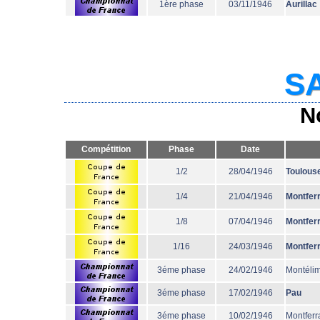
1ère phase
03/11/1946
Aurillac
SA
N
Compétition
Phase
Date
1/2
28/04/1946
Toulous
1/4
21/04/1946
Montfer
1/8
07/04/1946
Montfer
1/16
24/03/1946
Montfer
3éme phase
24/02/1946
Montéli
3éme phase
17/02/1946
Pau
3éme phase
10/02/1946
Montferr