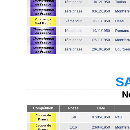
1ère phase
10/12/1950
Toulon
1ère phase
03/12/1950
Montferr
2éme tour
26/11/1950
Ussel
1ère phase
19/11/1950
Romans
1ère phase
05/11/1950
Montferr
1ère phase
29/10/1950
Bourg-en
SA
N
Compétition
Phase
Date
1/8
07/05/1950
Pau
1/16
23/04/1950
Montferr