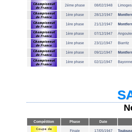
2éme phase
08/02/1948
Limoges
1ère phase
28/12/1947
Montfer
1ère phase
21/12/1947
Montfer
1ère phase
07/12/1947
Angoul
1ère phase
23/11/1947
Biarritz
1ère phase
09/11/1947
Montfer
1ère phase
02/11/1947
Bayonn
SA
N
Compétition
Phase
Date
Finale
17/05/1947
Toulous