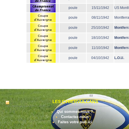
poule
15/11/1942
US Mont
poule
08/11/1942
Montferr
poule
25/10/1942
Montferr
poule
18/10/1942
Montferr
poule
11/10/1942
Montferr
poule
04/10/1942
L.O.U.
LES CYBERVULCANS
Qui sommes-nous ?
Contactez-nous
Faites votre pub ici