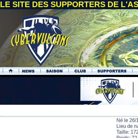
LE SITE DES SUPPORTERS DE L'
.
Né le 26/
Lieu de n
Taille: 17
Poids: 72