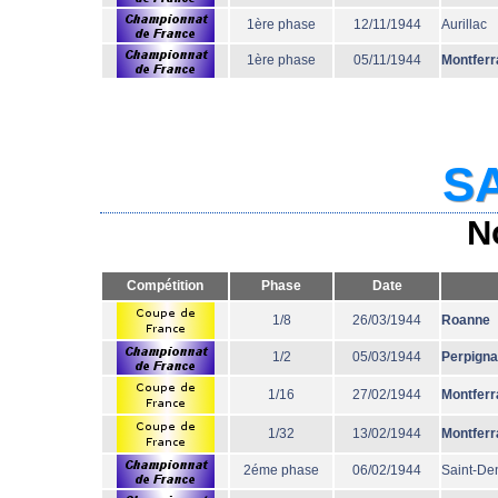
1ère phase
12/11/1944
Aurillac
1ère phase
05/11/1944
Montferr
SA
N
Compétition
Phase
Date
1/8
26/03/1944
Roanne
1/2
05/03/1944
Perpign
1/16
27/02/1944
Montferr
1/32
13/02/1944
Montferr
2éme phase
06/02/1944
Saint-De