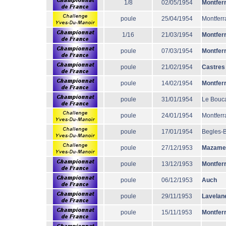
1/8
02/05/1954
Montfer
poule
25/04/1954
Montferr
1/16
21/03/1954
Montfer
poule
07/03/1954
Montfer
poule
21/02/1954
Castres
poule
14/02/1954
Montfer
poule
31/01/1954
Le Bouc
poule
24/01/1954
Montferr
poule
17/01/1954
Begles-
poule
27/12/1953
Mazame
poule
13/12/1953
Montfer
poule
06/12/1953
Auch
poule
29/11/1953
Lavelan
poule
15/11/1953
Montfer