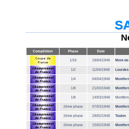
SA
N
Compétition
Phase
Date
1/16
18/04/1948
Mont-de
1/2
11/04/1948
Lourdes
1/4
04/04/1948
Montfer
1/8
21/03/1948
Montfer
1/8
14/03/1948
Montferr
2éme phase
07/03/1948
Montfer
2éme phase
29/02/1948
Toulon
2éme phase
15/02/1948
Montfer