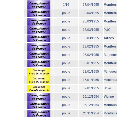
1/16
17/04/1955
Montferr
poule
03/04/1955
Montferr
poule
20/03/1955
Montferr
poule
13/03/1955
PUC
poule
06/03/1955
Tarbes
poule
13/02/1955
Montferr
poule
06/02/1955
Bagnère
poule
30/01/1955
Montferr
poule
23/01/1955
Périgueu
poule
16/01/1955
Montferr
poule
09/01/1955
Brive
poule
12/12/1954
Vienne
poule
05/12/1954
Montaub
poule
21/11/1954
Montferr