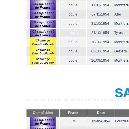
poule
14/11/1954
Montferr
poule
07/11/1954
Albi
poule
31/10/1954
Montferr
poule
24/10/1954
Tyrosse
poule
10/10/1954
Montferr
poule
03/10/1954
Beziers
poule
26/09/1954
Montferr
SA
Compétition
Phase
Date
1/4
09/05/1954
Lourdes