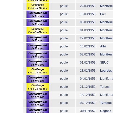
poule
22/03/1953
Montferr
poule
15/03/1953
Pau
poule
08/03/1953
Montferr
poule
01/03/1953
Montferr
poule
22/02/1953
Montferr
poule
16/02/1953
Albi
poule
08/02/1953
Montferr
poule
01/02/1953
SBUC
poule
18/01/1953
Lourdes
poule
04/01/1953
Montferr
poule
21/12/1952
Tarbes
poule
14/12/1952
Montferr
poule
07/12/1952
Tyrosse
poule
30/11/1952
Cognac