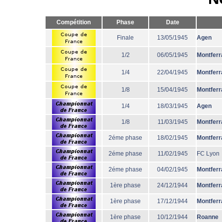
Compétition
Phase
Date
Finale
13/05/1945
Agen
1/2
06/05/1945
Montferr
1/4
22/04/1945
Montferr
1/8
15/04/1945
Montferr
1/4
18/03/1945
Agen
1/8
11/03/1945
Montferr
2éme phase
18/02/1945
Montferr
2éme phase
11/02/1945
FC Lyon
2éme phase
04/02/1945
Montferr
1ère phase
24/12/1944
Montferr
1ère phase
17/12/1944
Montferr
1ère phase
10/12/1944
Roanne