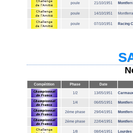
poule
21/10/1951
Montferr
poule
14/10/1951
Montferr
poule
07/10/1951
Racing 
SA
N
Compétition
Phase
Date
1/2
13/05/1951
Carmau
1/4
06/05/1951
Montferr
2éme phase
29/04/1951
Montferr
2éme phase
22/04/1951
Montferr
1/8
08/04/1951
Lourdes