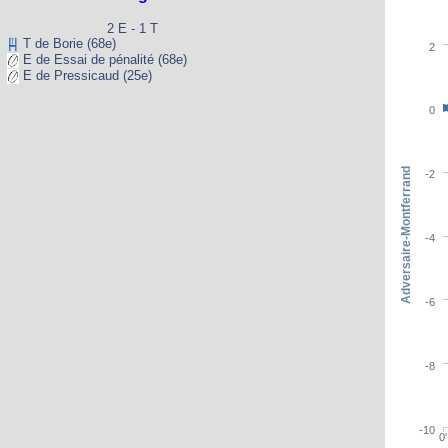
2 E - 1 T
T de Borie (68e)
2
E de Essai de pénalité (68e)
E de Pressicaud (25e)
0
Adversaire-Montferrand
-2
-4
-6
-8
-10
0'