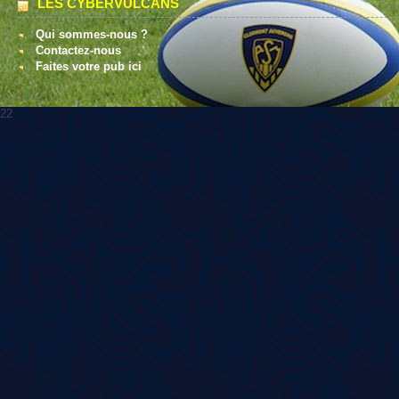
LES CYBERVULCANS
Qui sommes-nous ?
Contactez-nous
Faites votre pub ici
22