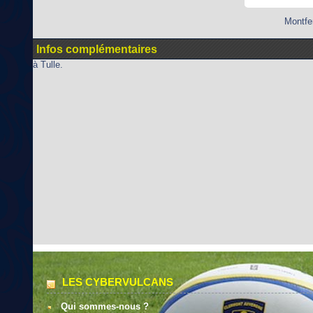
Montfe
Infos complémentaires
à Tulle.
LES CYBERVULCANS
Qui sommes-nous ?