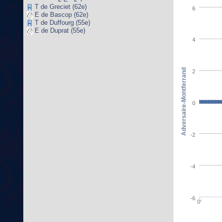
T de Greciet (62e)
6
E de Bascop (62e)
T de Duffourg (55e)
E de Duprat (55e)
4
Adversaire-Montferrand
2
0
-2
-4
-6
0'