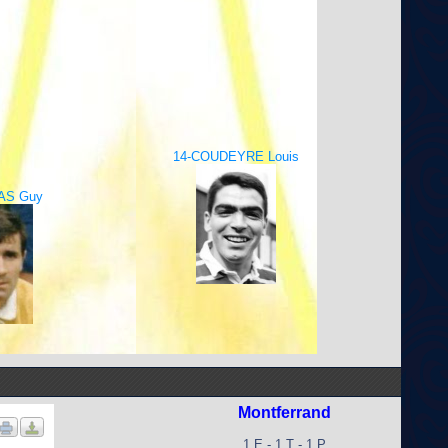
14-COUDEYRE Louis
AS Guy
Montferrand
1 E - 1 T - 1 P