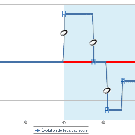
20'
40'
60'
Évolution de l'écart au score