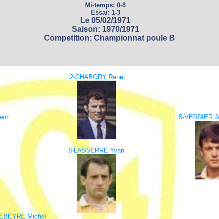
Mi-temps: 0-8
Essai: 1-3
Le 05/02/1971
Saison: 1970/1971
Competition: Championnat poule B
2-CHABORY René
nri
5-VERDIER J
8-LASSERRE Yvan
EBEYRE Michel