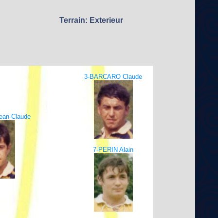
Terrain: Exterieur
3-BARCARO Claude
ean-Claude
7-PERIN Alain