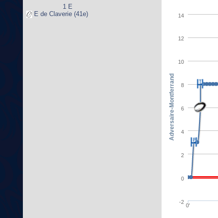
1 E
E de Claverie (41e)
14
12
10
Adversaire-Montferrand
8
6
4
2
0
-2
0'