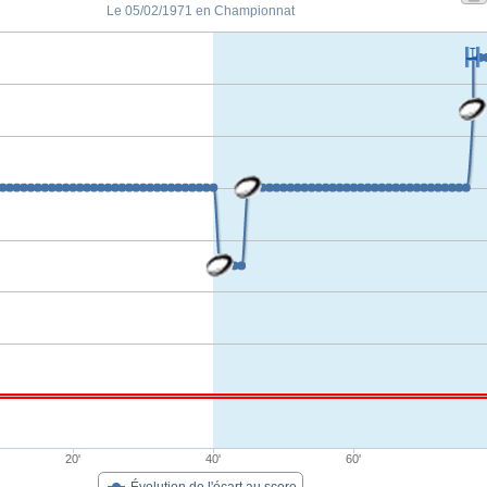
Le 05/02/1971 en Championnat
20'
40'
60'
Évolution de l'écart au score