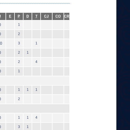
J
E
P
D
T
CJ
CO
CR
0
1
0
2
0
3
1
0
2
1
0
2
4
0
1
0
1
1
1
0
2
0
1
1
4
0
3
1