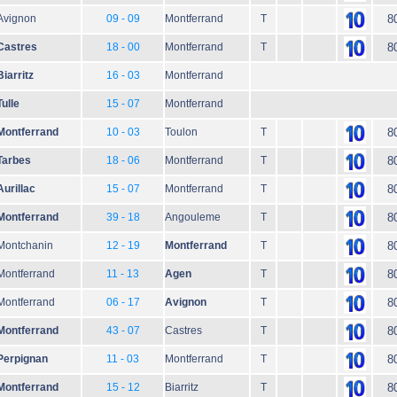
Avignon
09 - 09
Montferrand
T
8
Castres
18 - 00
Montferrand
T
8
Biarritz
16 - 03
Montferrand
Tulle
15 - 07
Montferrand
Montferrand
10 - 03
Toulon
T
8
Tarbes
18 - 06
Montferrand
T
8
Aurillac
15 - 07
Montferrand
T
8
Montferrand
39 - 18
Angouleme
T
8
Montchanin
12 - 19
Montferrand
T
8
Montferrand
11 - 13
Agen
T
8
Montferrand
06 - 17
Avignon
T
8
Montferrand
43 - 07
Castres
T
8
Perpignan
11 - 03
Montferrand
T
8
Montferrand
15 - 12
Biarritz
T
8