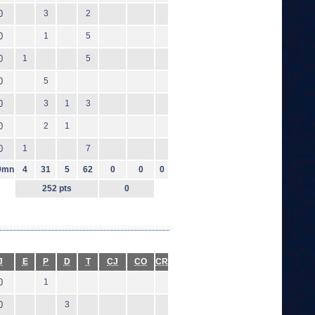
0
3
2
0
1
5
0
1
5
0
5
0
3
1
3
0
2
1
0
1
7
0mn
4
31
5
62
0
0
0
252 pts
0
J
E
P
D
T
CJ
CO
CR
0
1
0
3