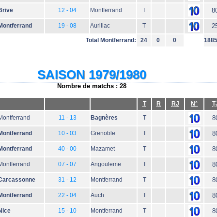
Brive
12 - 04
Montferrand
T
8
Montferrand
19 - 08
Aurillac
T
2
Total Montferrand:
24
0
0
188
SAISON 1979/1980
Nombre de matchs : 28
T
R
RJ
N°
T
Montferrand
11 - 13
Bagnères
T
8
Montferrand
10 - 03
Grenoble
T
8
Montferrand
40 - 00
Mazamet
T
8
Montferrand
07 - 07
Angouleme
T
8
Carcassonne
31 - 12
Montferrand
T
8
Montferrand
22 - 04
Auch
T
8
Nice
15 - 10
Montferrand
T
8