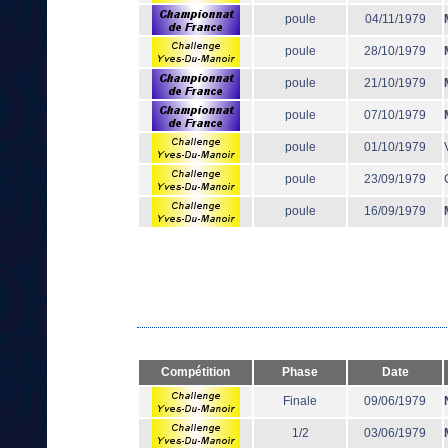
poule
04/11/1979
poule
28/10/1979
poule
21/10/1979
poule
07/10/1979
poule
01/10/1979
poule
23/09/1979
poule
16/09/1979
Compétition
Phase
Date
Finale
09/06/1979
1/2
03/06/1979