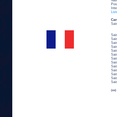
Nati
Pos
Inte
Lis
Car
Sai
Sai
Sai
Sai
Sai
Sai
Sai
Sai
Sai
Sai
Sai
Sai
Sai
Sai
(xx)