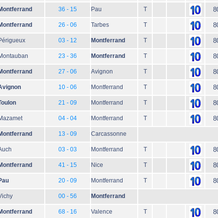
Montferrand
36 - 15
Pau
T
8
Montferrand
26 - 06
Tarbes
T
8
Périgueux
03 - 12
Montferrand
T
8
Montauban
23 - 36
Montferrand
T
8
Montferrand
27 - 06
Avignon
T
8
Avignon
10 - 06
Montferrand
T
8
Toulon
21 - 09
Montferrand
T
8
Mazamet
04 - 04
Montferrand
T
8
Montferrand
13 - 09
Carcassonne
Auch
03 - 03
Montferrand
T
8
Montferrand
41 - 15
Nice
T
8
Pau
20 - 09
Montferrand
T
8
Vichy
00 - 56
Montferrand
Montferrand
68 - 16
Valence
T
8