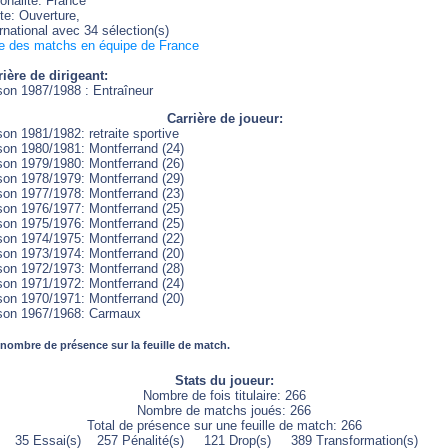
onalité: France
te: Ouverture,
rnational avec 34 sélection(s)
te des matchs en équipe de France
rière de dirigeant:
son 1987/1988 : Entraîneur
Carrière de joueur:
son 1981/1982: retraite sportive
son 1980/1981: Montferrand (24)
son 1979/1980: Montferrand (26)
son 1978/1979: Montferrand (29)
son 1977/1978: Montferrand (23)
son 1976/1977: Montferrand (25)
son 1975/1976: Montferrand (25)
son 1974/1975: Montferrand (22)
son 1973/1974: Montferrand (20)
son 1972/1973: Montferrand (28)
son 1971/1972: Montferrand (24)
son 1970/1971: Montferrand (20)
son 1967/1968: Carmaux
 nombre de présence sur la feuille de match.
Stats du joueur:
Nombre de fois titulaire: 266
Nombre de matchs joués: 266
Total de présence sur une feuille de match: 266
35 Essai(s) 257 Pénalité(s) 121 Drop(s) 389 Transformation(s)