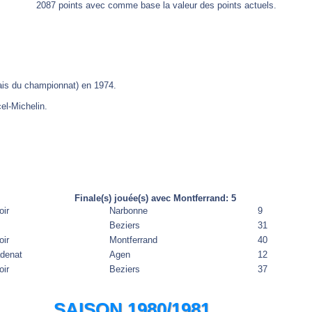
2087 points avec comme base la valeur des points actuels.
çais du championnat) en 1974.
el-Michelin.
Finale(s) jouée(s) avec Montferrand: 5
oir
Narbonne
9
Beziers
31
oir
Montferrand
40
adenat
Agen
12
oir
Beziers
37
SAISON 1980/1981