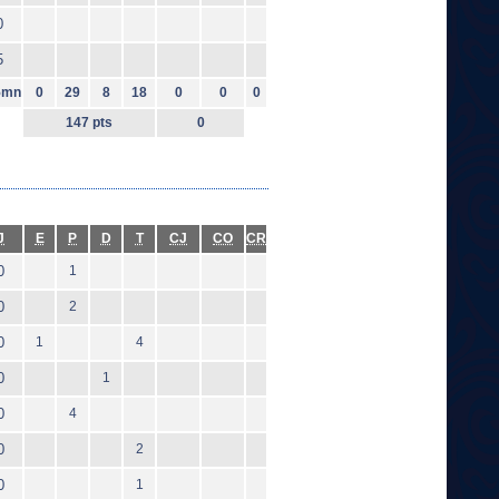
0
5
5mn
0
29
8
18
0
0
0
147 pts
0
J
E
P
D
T
CJ
CO
CR
0
1
0
2
0
1
4
0
1
0
4
0
2
0
1