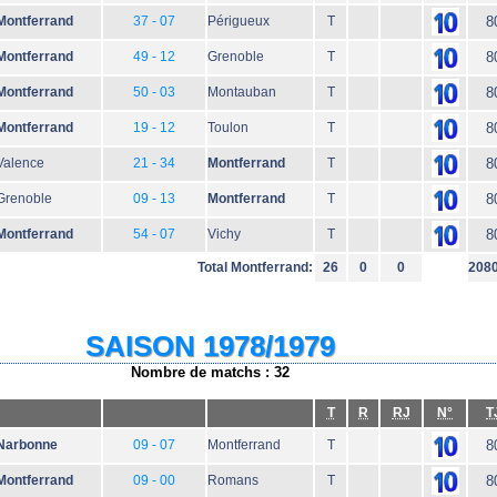
Montferrand
37 - 07
Périgueux
T
8
Montferrand
49 - 12
Grenoble
T
8
Montferrand
50 - 03
Montauban
T
8
Montferrand
19 - 12
Toulon
T
8
Valence
21 - 34
Montferrand
T
8
Grenoble
09 - 13
Montferrand
T
8
Montferrand
54 - 07
Vichy
T
8
Total Montferrand:
26
0
0
208
SAISON 1978/1979
Nombre de matchs : 32
T
R
RJ
N°
T
Narbonne
09 - 07
Montferrand
T
8
Montferrand
09 - 00
Romans
T
8