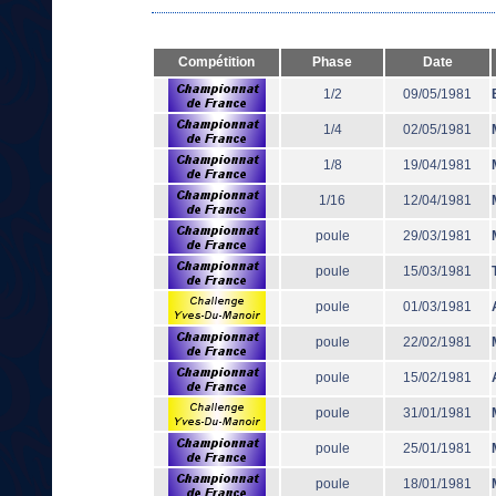
Compétition
Phase
Date
1/2
09/05/1981
1/4
02/05/1981
1/8
19/04/1981
1/16
12/04/1981
poule
29/03/1981
poule
15/03/1981
poule
01/03/1981
poule
22/02/1981
poule
15/02/1981
poule
31/01/1981
poule
25/01/1981
poule
18/01/1981