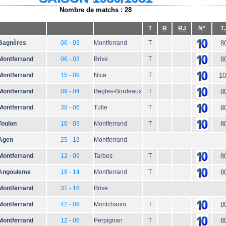
Nombre de matchs : 28
T
R
RJ
N°
T
Bagnères
06 - 03
Montferrand
T
8
Montferrand
06 - 03
Brive
T
8
Montferrand
15 - 09
Nice
T
10
Montferrand
09 - 04
Begles-Bordeaux
T
8
Montferrand
38 - 06
Tulle
T
8
Toulon
16 - 03
Montferrand
T
8
Agen
25 - 13
Montferrand
Montferrand
12 - 09
Tarbes
T
8
Angouleme
18 - 14
Montferrand
T
8
Montferrand
31 - 16
Brive
Montferrand
42 - 09
Montchanin
T
8
Montferrand
12 - 06
Perpignan
T
8