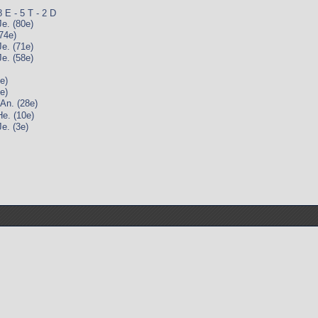
8 E - 5 T - 2 D
. (80e)
74e)
. (71e)
. (58e)
e)
e)
n. (28e)
. (10e)
. (3e)