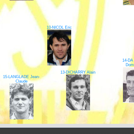
10-NICOL Eric
14-DA
Domi
13-DICHARRY Alain
15-LANGLADE Jean-
Claude