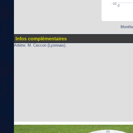
-10
0'
Montfer
Infos complémentaires
Arbitre: M. Ceccon (Lyonnais).