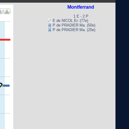
Montferrand
1 E - 2 P
E de NICOL Er. (77e)
P de PRADIER Ma. (50e)
P de PRADIER Ma. (20e)