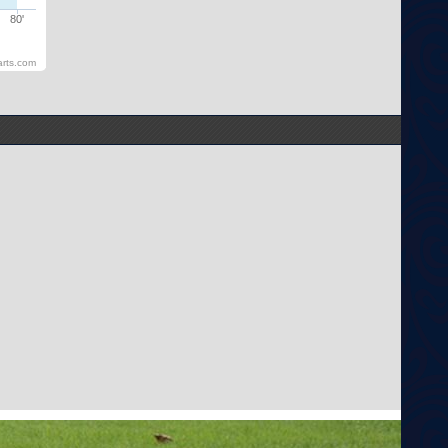
80'
rts.com