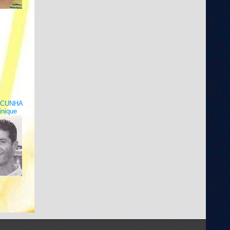
 CUNHA
nique