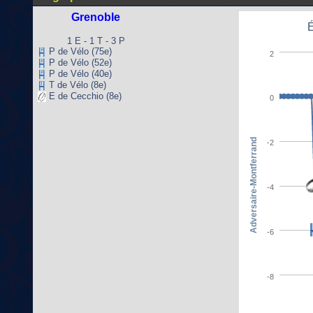
Grenoble
É
1 E - 1 T - 3 P
P de Vélo (75e)
2
P de Vélo (52e)
P de Vélo (40e)
T de Vélo (8e)
E de Cecchio (8e)
0
Adversaire-Montferrand
-2
-4
-6
-8