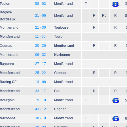
Toulon
58 - 03
Montferrand
T
3
Begles-
21 - 06
Montferrand
R
RJ
R
8
Bordeaux
Montferrand
21 - 30
Toulouse
R
R
Montferrand
11 - 05
Toulon
Cognac
20 - 26
Montferrand
R
R
Montferrand
06 - 32
Narbonne
Bayonne
27 - 17
Montferrand
Montferrand
25 - 22
Grenoble
R
R
Racing CF
13 - 08
Montferrand
Montferrand
33 - 17
Pau
R
R
Bourgoin
15 - 10
Montferrand
T
5
Montferrand
43 - 12
Cognac
Narbonne
38 - 10
Montferrand
T
8