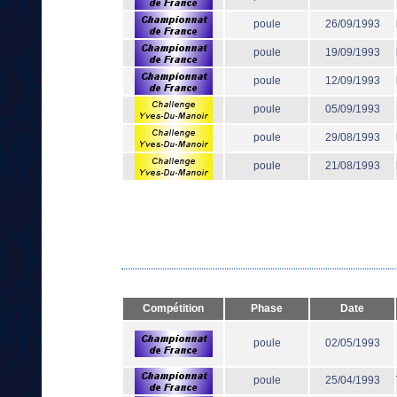
poule
26/09/1993
poule
19/09/1993
poule
12/09/1993
poule
05/09/1993
poule
29/08/1993
poule
21/08/1993
Compétition
Phase
Date
poule
02/05/1993
poule
25/04/1993