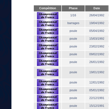
Compétition
Phase
Date
1/16
26/04/1992
barrages
19/04/1992
poule
05/04/1992
poule
15/03/1992
poule
23/02/1992
poule
09/02/1992
poule
26/01/1992
poule
19/01/1992
poule
12/01/1992
poule
05/01/1992
poule
22/12/1991
poule
15/12/1991