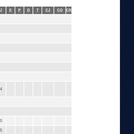
J
E
P
D
T
CJ
CO
CR
4
0
5