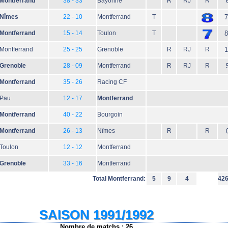
Montferrand
38 - 33
Bayonne
R
RJ
R
Nîmes
22 - 10
Montferrand
T
7
Montferrand
15 - 14
Toulon
T
8
Montferrand
25 - 25
Grenoble
R
RJ
R
1
Grenoble
28 - 09
Montferrand
R
RJ
R
Montferrand
35 - 26
Racing CF
Pau
12 - 17
Montferrand
Montferrand
40 - 22
Bourgoin
Montferrand
26 - 13
Nîmes
R
R
Toulon
12 - 12
Montferrand
Grenoble
33 - 16
Montferrand
Total Montferrand:
5
9
4
42
SAISON 1991/1992
Nombre de matchs : 26