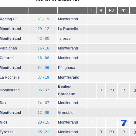
T
R
RJ
N°
T
Racing CF
21 - 19
Montferrand
Montferrand
29 - 12
La Rochelle
Montferrand
42 - 00
Tyrosse
Perpignan
16 - 16
Montferrand
Castres
16 - 06
Montferrand
Montferrand
34 - 09
Périgueux
La Rochelle
07 - 19
Montferrand
Begles-
Montferrand
06 - 37
R
RJ
R
3
Bordeaux
Dax
24 - 07
Montferrand
Montferrand
12 - 09
Grenoble
Nice
28 - 15
Montferrand
T
8
Tyrosse
25 - 21
Montferrand
R
RJ
R
3