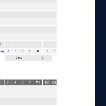
0
mn
0
0
0
0
0
0
0
0 pts
0
J
E
P
D
T
CJ
CO
CR