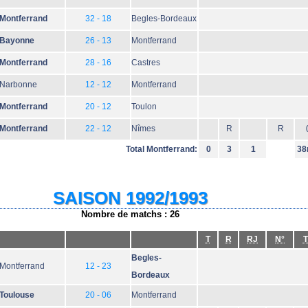
Montferrand
32 - 18
Begles-Bordeaux
Bayonne
26 - 13
Montferrand
Montferrand
28 - 16
Castres
Narbonne
12 - 12
Montferrand
Montferrand
20 - 12
Toulon
Montferrand
22 - 12
Nîmes
R
R
Total Montferrand:
0
3
1
38
SAISON 1992/1993
Nombre de matchs : 26
T
R
RJ
N°
T
Begles-
Montferrand
12 - 23
Bordeaux
Toulouse
20 - 06
Montferrand