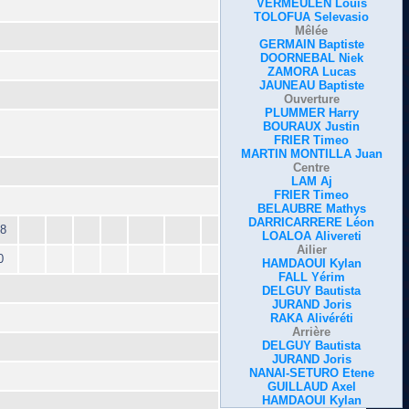
VERMEULEN Louis
TOLOFUA Selevasio
Mêlée
GERMAIN Baptiste
DOORNEBAL Niek
ZAMORA Lucas
JAUNEAU Baptiste
Ouverture
PLUMMER Harry
BOURAUX Justin
FRIER Timeo
MARTIN MONTILLA Juan
Centre
LAM Aj
FRIER Timeo
BELAUBRE Mathys
DARRICARRERE Léon
8
LOALOA Alivereti
Ailier
0
HAMDAOUI Kylan
FALL Yérim
DELGUY Bautista
JURAND Joris
RAKA Alivéréti
Arrière
DELGUY Bautista
JURAND Joris
NANAI-SETURO Etene
GUILLAUD Axel
HAMDAOUI Kylan