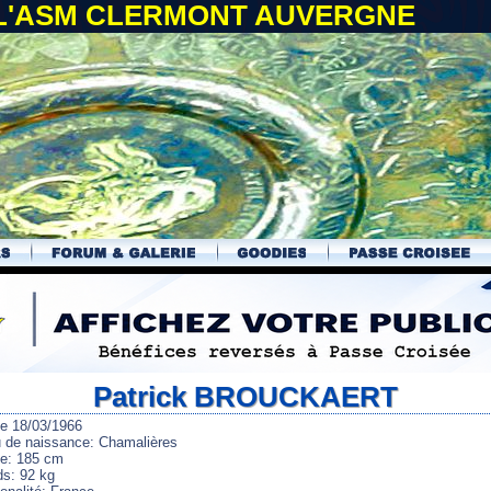
 L'ASM CLERMONT AUVERGNE
Patrick BROUCKAERT
le 18/03/1966
u de naissance: Chamalières
lle: 185 cm
ds: 92 kg