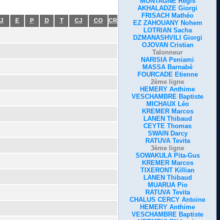
MONTAGNE Régis
AKHALADZE Giorgi
FRISACH Mathéo
J
E
P
D
T
CJ
CO
CR
EZ ZAHOUANY Nohem
LOTRIAN Sacha
DZMANASHVILI Giorgi
OJOVAN Cristian
Talonneur
NARISIA Peniami
MASSA Barnabé
FOURCADE Etienne
2ème ligne
HEMERY Anthime
VESCHAMBRE Baptiste
MICHAUX Léo
KREMER Marcos
LANEN Thibaud
CEYTE Thomas
SWAIN Darcy
RATUVA Tevita
3ème ligne
SOWAKULA Pita-Gus
KREMER Marcos
TIXERONT Killian
LANEN Thibaud
MUARUA Pio
RATUVA Tevita
CHALUS CERCY Antoine
HEMERY Anthime
VESCHAMBRE Baptiste