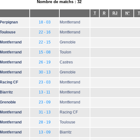
Nombre de matchs : 32
T
R
RJ
N°
T
Perpignan
18 - 03
Montferrand
Toulouse
22 - 16
Montferrand
Montferrand
22 - 15
Grenoble
Montferrand
15 - 08
Toulon
Montferrand
26 - 19
Castres
Montferrand
30 - 13
Grenoble
Racing CF
23 - 03
Montferrand
Biarritz
13 - 11
Montferrand
Grenoble
23 - 09
Montferrand
Montferrand
31 - 13
Racing CF
Montferrand
28 - 19
Toulouse
Montferrand
13 - 09
Biarritz