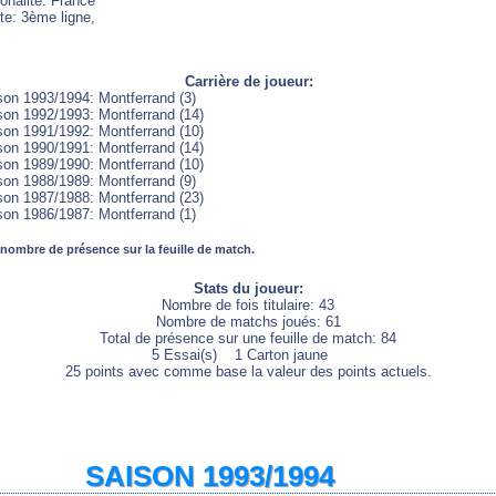
onalité: France
te: 3ème ligne,
Carrière de joueur:
son 1993/1994: Montferrand (3)
son 1992/1993: Montferrand (14)
son 1991/1992: Montferrand (10)
son 1990/1991: Montferrand (14)
son 1989/1990: Montferrand (10)
son 1988/1989: Montferrand (9)
son 1987/1988: Montferrand (23)
son 1986/1987: Montferrand (1)
 nombre de présence sur la feuille de match.
Stats du joueur:
Nombre de fois titulaire: 43
Nombre de matchs joués: 61
Total de présence sur une feuille de match: 84
5 Essai(s) 1 Carton jaune
25 points avec comme base la valeur des points actuels.
SAISON 1993/1994