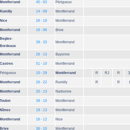
Montferrand
45 - 03
Périgueux
Rumilly
14 - 09
Montferrand
Nice
26 - 19
Montferrand
Montferrand
16 - 06
Brive
Begles-
39 - 33
Montferrand
Bordeaux
Montferrand
26 - 13
Bayonne
Castres
51 - 10
Montferrand
Périgueux
10 - 29
Montferrand
R
RJ
R
3
Montferrand
26 - 22
Rumilly
R
R
Montferrand
20 - 13
Narbonne
Toulon
39 - 10
Montferrand
Nîmes
19 - 13
Montferrand
Montferrand
16 - 12
Nice
Brive
36 - 10
Montferrand