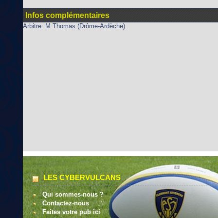
Infos complémentaires
Arbitre: M Thomas (Drôme-Ardèche).
LES CYBERVULCANS
Qui sommes-nous ?
Contactez-nous
Faites votre pub ici