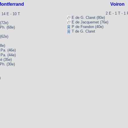
ontferrand
Voiron
2 E - 1 T - 1 
14 E - 10 T
E de G. Claret (80e)
E de Jacquemet (76e)
(72e)
P de Frandon (40e)
h. (68e)
T de G. Claret
(62e)
8e)
a. (46e)
a. (44e)
é (35e)
h. (30e)
)