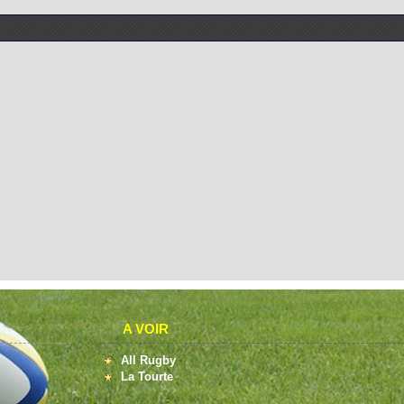
A VOIR
All Rugby
La Tourte