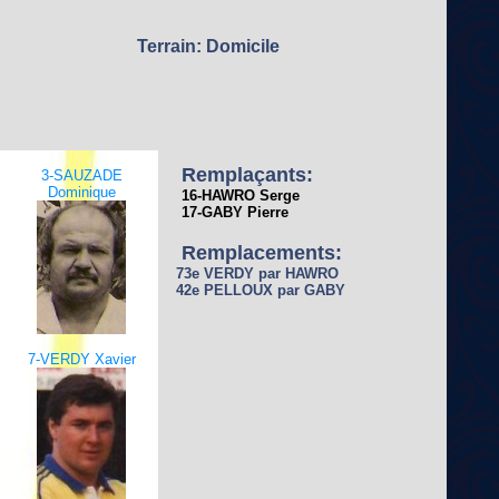
Terrain: Domicile
Remplaçants:
3-SAUZADE
Dominique
16-HAWRO Serge
17-GABY Pierre
Remplacements:
73e VERDY par HAWRO
42e PELLOUX par GABY
7-VERDY Xavier