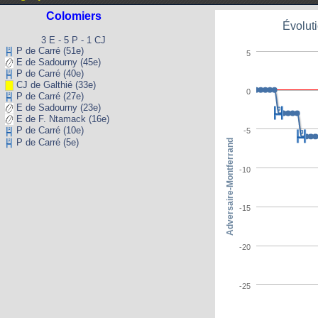
Colomiers
Évoluti
3 E - 5 P - 1 CJ
P de Carré (51e)
5
E de Sadourny (45e)
P de Carré (40e)
CJ de Galthié (33e)
0
P de Carré (27e)
E de Sadourny (23e)
E de F. Ntamack (16e)
P de Carré (10e)
-5
P de Carré (5e)
Adversaire-Montferrand
-10
-15
-20
-25