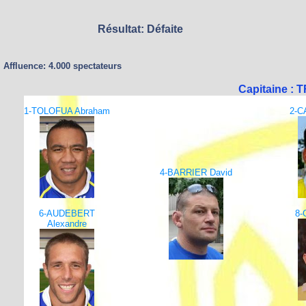
Résultat: Défaite
Affluence: 4.000 spectateurs
Capitaine :
1-TOLOFUA Abraham
2-C
4-BARRIER David
6-AUDEBERT
8-
Alexandre