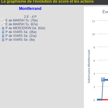
Le graphisme de l'évolution de score et les actions
Montferrand
Évo
2 E - 4 P
E de MARSH To. (75e)
12
E de MARSH To. (67e)
P de MERCERON Gé. (62e)
P de VIARS Sé. (35e)
10
P de VIARS Sé. (21e)
P de VIARS Sé. (4e)
8
Adversaire-Montferrand
6
4
2
0