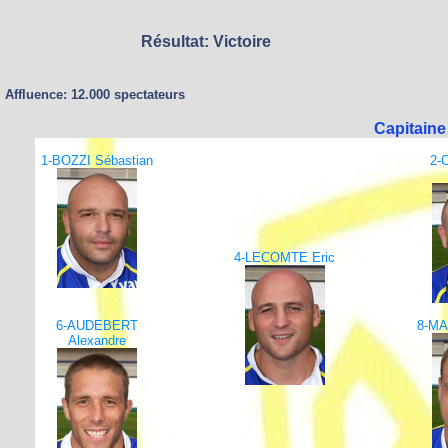
Résultat: Victoire
Affluence: 12.000 spectateurs
Capitaine
1-BOZZI Sébastian
2-
4-LECOMTE Eric
6-AUDEBERT
8-M
Alexandre