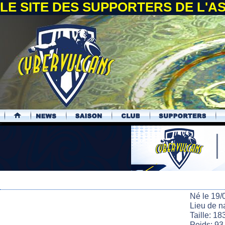
LE SITE DES SUPPORTERS DE L'
.
Né le 19/
Lieu de n
Taille: 18
Poids: 93