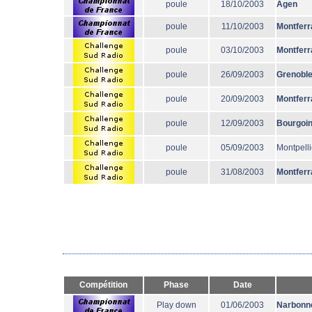
poule
18/10/2003
Agen
poule
11/10/2003
Montferr
poule
03/10/2003
Montferr
poule
26/09/2003
Grenobl
poule
20/09/2003
Montferr
poule
12/09/2003
Bourgoi
poule
05/09/2003
Montpelli
poule
31/08/2003
Montferr
Compétition
Phase
Date
Play down
01/06/2003
Narbonn