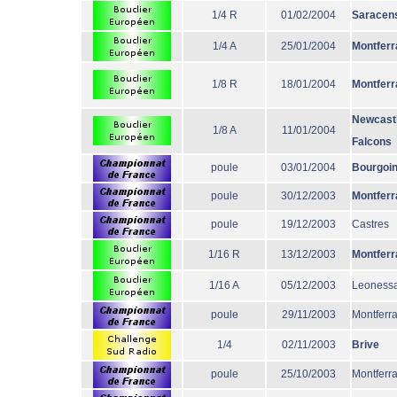
1/4 R
01/02/2004
Saracen
1/4 A
25/01/2004
Montferr
1/8 R
18/01/2004
Montferr
Newcast
1/8 A
11/01/2004
Falcons
poule
03/01/2004
Bourgoi
poule
30/12/2003
Montferr
poule
19/12/2003
Castres
1/16 R
13/12/2003
Montferr
1/16 A
05/12/2003
Leoness
poule
29/11/2003
Montferr
1/4
02/11/2003
Brive
poule
25/10/2003
Montferr