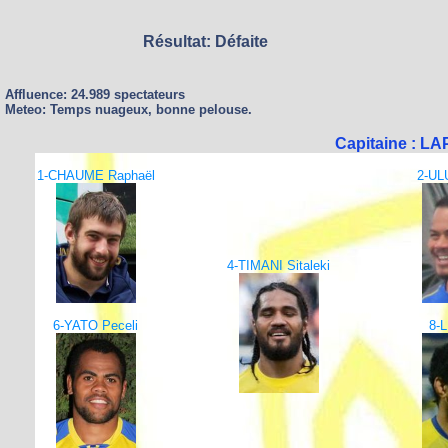
Résultat: Défaite
Affluence: 24.989 spectateurs
Meteo: Temps nuageux, bonne pelouse.
Capitaine : L
1-CHAUME Raphaël
2-UL
4-TIMANI Sitaleki
6-YATO Peceli
8-L