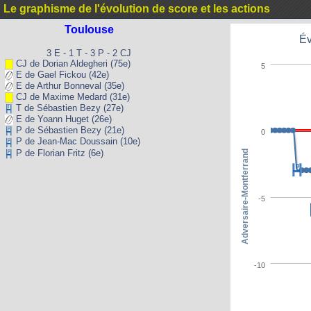
Le graphisme de l'évolution de score et les actions
Toulouse
Év
3 E - 1 T - 3 P - 2 CJ
CJ de Dorian Aldegheri (75e)
5
E de Gael Fickou (42e)
E de Arthur Bonneval (35e)
CJ de Maxime Medard (31e)
T de Sébastien Bezy (27e)
E de Yoann Huget (26e)
P de Sébastien Bezy (21e)
0
P de Jean-Mac Doussain (10e)
P de Florian Fritz (6e)
Adversaire-Montferrand
-5
-10