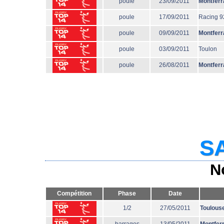
poule
23/09/2011
Montferr
poule
17/09/2011
Racing 9
poule
09/09/2011
Montferr
poule
03/09/2011
Toulon
poule
26/08/2011
Montferr
SA
N
Compétition
Phase
Date
1/2
27/05/2011
Toulous