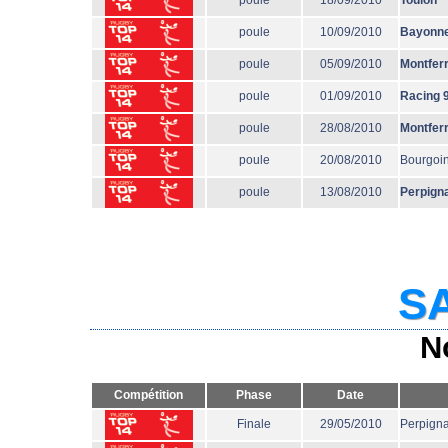
poule
18/09/2010
Toulon
poule
10/09/2010
Bayonn
poule
05/09/2010
Montfer
poule
01/09/2010
Racing 
poule
28/08/2010
Montfer
poule
20/08/2010
Bourgoi
poule
13/08/2010
Perpign
SA
N
Compétition
Phase
Date
Finale
29/05/2010
Perpign