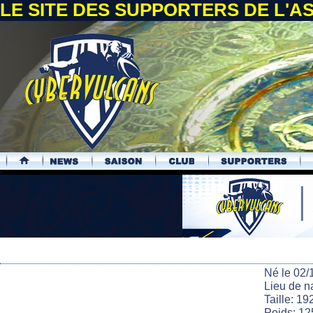
LE SITE DES SUPPORTERS DE L'
.
Né le 02/
Lieu de n
Taille: 19
Poids: 12