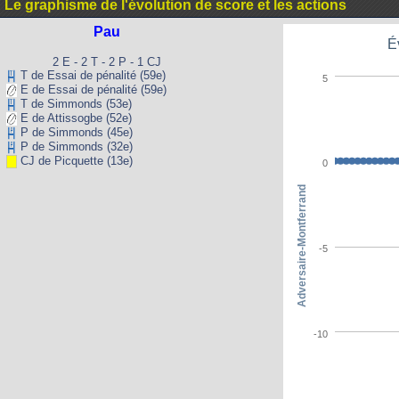
Le graphisme de l'évolution de score et les actions
Pau
É
2 E - 2 T - 2 P - 1 CJ
T de Essai de pénalité (59e)
5
E de Essai de pénalité (59e)
T de Simmonds (53e)
E de Attissogbe (52e)
P de Simmonds (45e)
P de Simmonds (32e)
CJ de Picquette (13e)
0
Adversaire-Montferrand
-5
-10