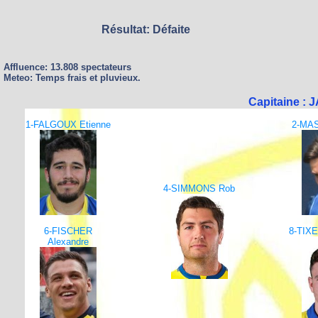
Résultat: Défaite
Affluence: 13.808 spectateurs
Meteo: Temps frais et pluvieux.
Capitaine :
1-FALGOUX Etienne
2-MAS
4-SIMMONS Rob
6-FISCHER
8-TIXE
Alexandre