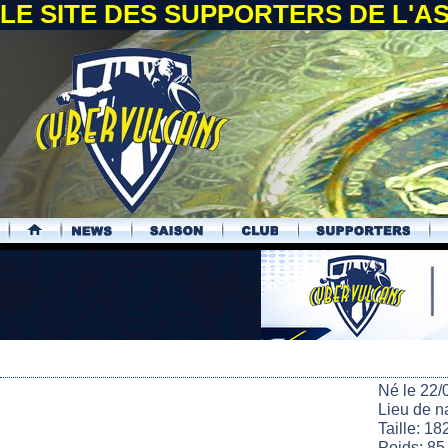
LE SITE DES SUPPORTERS DE L'
.
Né le 22/
Lieu de 
Taille: 18
Poids: 85