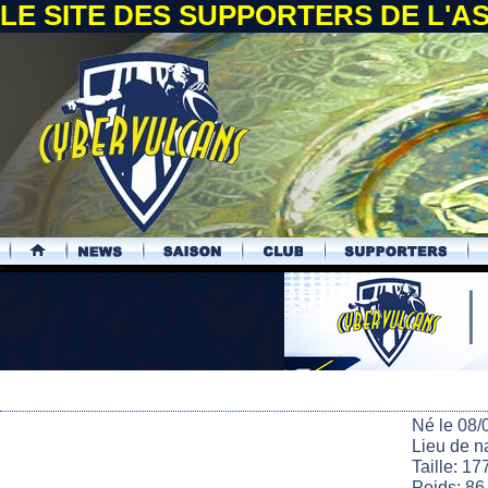
LE SITE DES SUPPORTERS DE L'
.
Né le 08/
Lieu de n
Taille: 17
Poids: 86