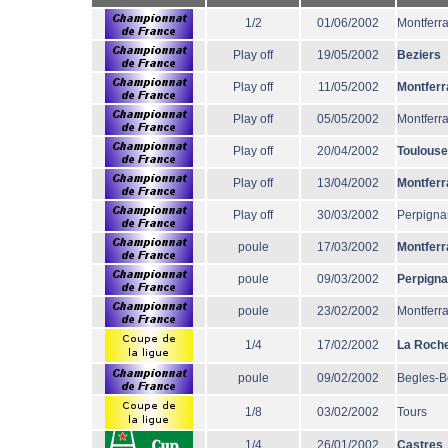
1/2
01/06/2002
Montferr
Play off
19/05/2002
Beziers
Play off
11/05/2002
Montferr
Play off
05/05/2002
Montferr
Play off
20/04/2002
Toulouse
Play off
13/04/2002
Montferr
Play off
30/03/2002
Perpigna
poule
17/03/2002
Montferr
poule
09/03/2002
Perpign
poule
23/02/2002
Montferr
1/4
17/02/2002
La Roche
poule
09/02/2002
Begles-B
1/8
03/02/2002
Tours
1/4
26/01/2002
Castres