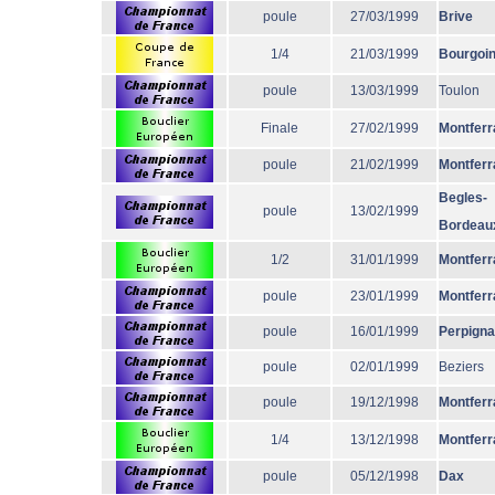
poule
27/03/1999
Brive
1/4
21/03/1999
Bourgoi
poule
13/03/1999
Toulon
Finale
27/02/1999
Montferr
poule
21/02/1999
Montferr
Begles-
poule
13/02/1999
Bordeau
1/2
31/01/1999
Montferr
poule
23/01/1999
Montferr
poule
16/01/1999
Perpign
poule
02/01/1999
Beziers
poule
19/12/1998
Montferr
1/4
13/12/1998
Montferr
poule
05/12/1998
Dax