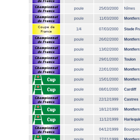
poule
25/03/2000
Nîmes
poule
11/03/2000
Montferr
1/4
07/03/2000
Stade Fr
poule
26/02/2000
Montferr
poule
13/02/2000
Montferr
poule
29/01/2000
Toulon
poule
22/01/2000
Montferr
poule
15/01/2000
Montferr
poule
08/01/2000
Cardiff
poule
22/12/1999
Castres
poule
18/12/1999
Montferr
poule
11/12/1999
Harlequi
poule
04/12/1999
Bourgoin
poule
27/11/1999
Montferr