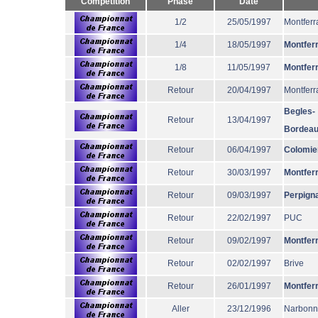
Compétition
Phase
Date
1/2
25/05/1997
Montferr
1/4
18/05/1997
Montfer
1/8
11/05/1997
Montfer
Retour
20/04/1997
Montferr
Begles-
Retour
13/04/1997
Bordea
Retour
06/04/1997
Colomie
Retour
30/03/1997
Montfer
Retour
09/03/1997
Perpign
Retour
22/02/1997
PUC
Retour
09/02/1997
Montfer
Retour
02/02/1997
Brive
Retour
26/01/1997
Montfer
Aller
23/12/1996
Narbon