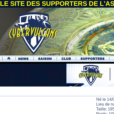
LE SITE DES SUPPORTERS DE L'
.
Né le 14/
Lieu de n
Taille: 19
Poids: 10