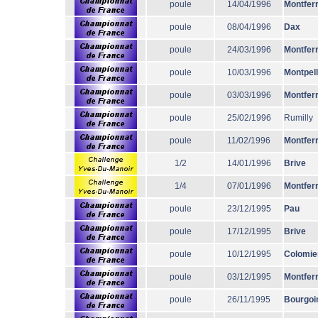
poule
14/04/1996
Montfer
poule
08/04/1996
Dax
poule
24/03/1996
Montfer
poule
10/03/1996
Montpell
poule
03/03/1996
Montfer
poule
25/02/1996
Rumilly
poule
11/02/1996
Montfer
1/2
14/01/1996
Brive
1/4
07/01/1996
Montfer
poule
23/12/1995
Pau
poule
17/12/1995
Brive
poule
10/12/1995
Colomie
poule
03/12/1995
Montfer
poule
26/11/1995
Bourgoi