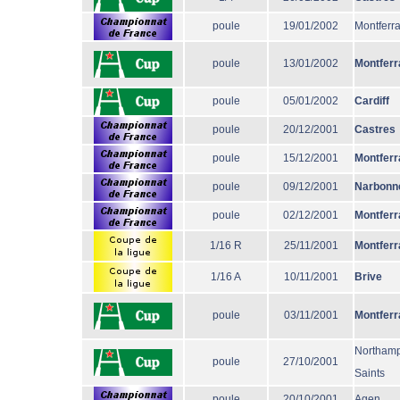
poule
19/01/2002
Montferr
poule
13/01/2002
Montferr
poule
05/01/2002
Cardiff
poule
20/12/2001
Castres
poule
15/12/2001
Montferr
poule
09/12/2001
Narbonn
poule
02/12/2001
Montferr
1/16 R
25/11/2001
Montferr
1/16 A
10/11/2001
Brive
poule
03/11/2001
Montferr
Northam
poule
27/10/2001
Saints
poule
20/10/2001
Agen