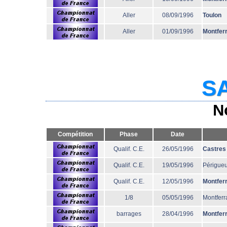
Aller
08/09/1996
Toulon
Aller
01/09/1996
Montfer
SA
N
Compétition
Phase
Date
Qualif. C.E.
26/05/1996
Castres
Qualif. C.E.
19/05/1996
Périgue
Qualif. C.E.
12/05/1996
Montfer
1/8
05/05/1996
Montferr
barrages
28/04/1996
Montfer