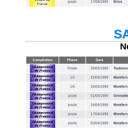
poule
17/08/1999
Brive
SA
N
Compétition
Phase
Date
Finale
29/05/1999
Toulouse
1/2
22/05/1999
Montferr
1/4
16/05/1999
Montferr
poule
01/05/1999
Grenobl
poule
24/04/1999
Montferr
poule
17/04/1999
Montferr
poule
03/04/1999
Montferr