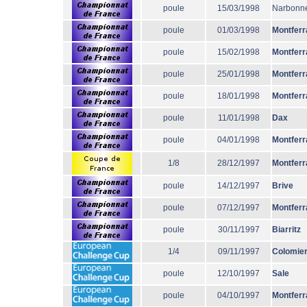
poule
15/03/1998
Narbonn
poule
01/03/1998
Montferr
poule
15/02/1998
Montferr
poule
25/01/1998
Montferr
poule
18/01/1998
Montferr
poule
11/01/1998
Dax
poule
04/01/1998
Montferr
1/8
28/12/1997
Montferr
poule
14/12/1997
Brive
poule
07/12/1997
Montferr
poule
30/11/1997
Biarritz
1/4
09/11/1997
Colomie
poule
12/10/1997
Sale
poule
04/10/1997
Montferr