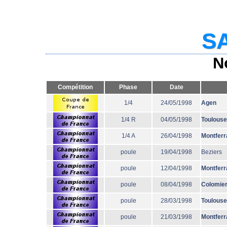
SA
N
Compétition
Phase
Date
1/4
24/05/1998
Agen
1/4 R
04/05/1998
Toulouse
1/4 A
26/04/1998
Montferr
poule
19/04/1998
Beziers
poule
12/04/1998
Montferr
poule
08/04/1998
Colomie
poule
28/03/1998
Toulouse
poule
21/03/1998
Montferr