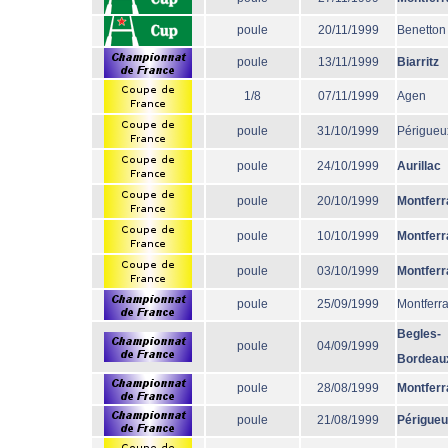
poule
20/11/1999
Benetton
poule
13/11/1999
Biarritz
1/8
07/11/1999
Agen
poule
31/10/1999
Périgueu
poule
24/10/1999
Aurillac
poule
20/10/1999
Montferr
poule
10/10/1999
Montferr
poule
03/10/1999
Montferr
poule
25/09/1999
Montferr
Begles-
poule
04/09/1999
Bordeau
poule
28/08/1999
Montferr
poule
21/08/1999
Périgue