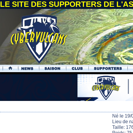
LE SITE DES SUPPORTERS DE L'
.
Né le 19/
Lieu de n
Taille: 17
Poids: 75