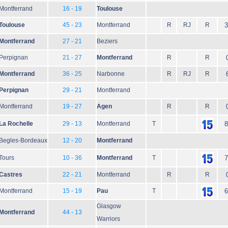
Montferrand
16 - 19
Toulouse
Toulouse
45 - 23
Montferrand
R
RJ
R
3
Montferrand
27 - 21
Beziers
Perpignan
21 - 27
Montferrand
R
R
Montferrand
36 - 25
Narbonne
R
RJ
R
Perpignan
29 - 21
Montferrand
Montferrand
19 - 27
Agen
R
R
La Rochelle
29 - 13
Montferrand
T
8
Begles-Bordeaux
12 - 20
Montferrand
Tours
10 - 36
Montferrand
T
7
Castres
22 - 21
Montferrand
R
R
Montferrand
15 - 19
Pau
T
6
Glasgow
Montferrand
44 - 13
Warriors