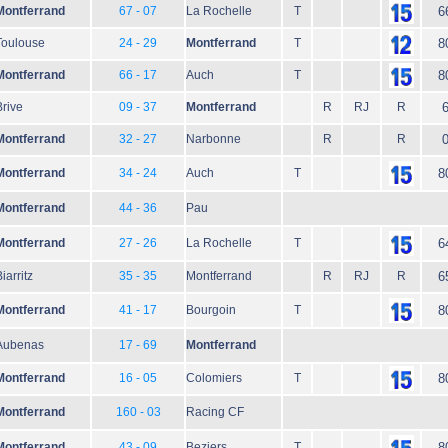
Montferrand
67 - 07
La Rochelle
T
6
Toulouse
24 - 29
Montferrand
T
8
Montferrand
66 - 17
Auch
T
8
Brive
09 - 37
Montferrand
R
RJ
R
Montferrand
32 - 27
Narbonne
R
R
Montferrand
34 - 24
Auch
T
8
Montferrand
44 - 36
Pau
Montferrand
27 - 26
La Rochelle
T
6
iarritz
35 - 35
Montferrand
R
RJ
R
6
Montferrand
41 - 17
Bourgoin
T
8
Aubenas
17 - 69
Montferrand
Montferrand
16 - 05
Colomiers
T
8
Montferrand
160 - 03
Racing CF
Montferrand
43 - 09
Beziers
T
8