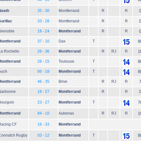
Neath
35 - 30
Montferrand
R
R
Aurillac
33 - 28
Montferrand
R
R
Grenoble
18 - 24
Montferrand
R
R
Montferrand
37 - 10
Dax
T
8
La Rochelle
26 - 36
Montferrand
R
RJ
R
1
Montferrand
28 - 15
Toulouse
T
8
Auch
06 - 18
Montferrand
T
8
Montferrand
46 - 35
Brive
R
RJ
R
Narbonne
18 - 27
Montferrand
R
R
Bourgoin
23 - 27
Montferrand
T
7
Montferrand
84 - 10
Aubenas
R
RJ
R
1
Racing CF
16 - 33
Montferrand
Connatch Rugby
03 - 12
Montferrand
T
8