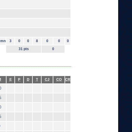
0mn
3
0
0
8
0
0
0
31 pts
0
J
E
P
D
T
CJ
CO
CR
0
5
0
5
0