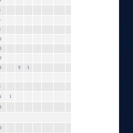
0
0
0
0
0
0
0
5
1
7
0
6
1
0
0