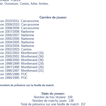
onalité: France
e: Ouverture, Centre, Ailier, Arrière,
Carrière de joueur:
son 2010/2011: Carcassonne
son 2009/2010: Carcassonne
son 2008/2009: Carcassonne
son 2007/2008: Narbonne
son 2006/2007: Narbonne
son 2005/2006: Narbonne
son 2004/2005: Narbonne
son 2003/2004: Narbonne
son 2002/2003: Castres
son 2001/2002: Montferrand (16)
son 2000/2001: Montferrand (34)
son 1999/2000: Montferrand (36)
son 1998/1999: Montferrand (24)
son 1997/1998: Montferrand (26)
son 1996/1997: Montferrand (21)
son 1995/1996: PUC
son 1994/1995: PUC
 nombre de présence sur la feuille de match.
Stats du joueur:
Nombre de fois titulaire: 109
Nombre de matchs joués: 138
Total de présence sur une feuille de match: 157