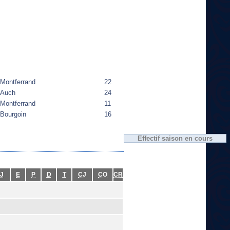
Montferrand
22
Auch
24
Montferrand
11
Bourgoin
16
Effectif saison en cours
J
E
P
D
T
CJ
CO
CR