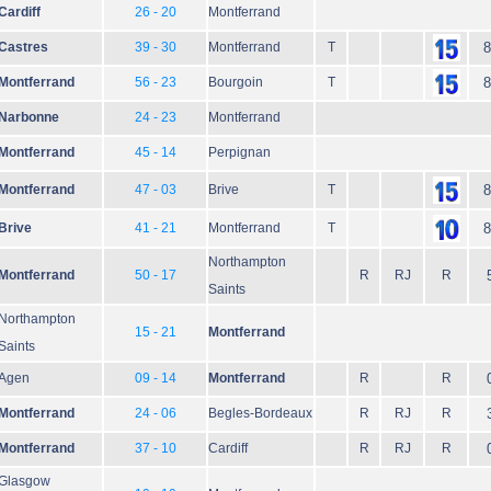
Cardiff
26 - 20
Montferrand
Castres
39 - 30
Montferrand
T
8
Montferrand
56 - 23
Bourgoin
T
8
Narbonne
24 - 23
Montferrand
Montferrand
45 - 14
Perpignan
Montferrand
47 - 03
Brive
T
8
Brive
41 - 21
Montferrand
T
8
Northampton
Montferrand
50 - 17
R
RJ
R
Saints
Northampton
15 - 21
Montferrand
Saints
Agen
09 - 14
Montferrand
R
R
Montferrand
24 - 06
Begles-Bordeaux
R
RJ
R
Montferrand
37 - 10
Cardiff
R
RJ
R
Glasgow