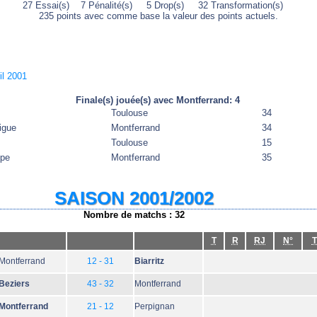
27 Essai(s) 7 Pénalité(s) 5 Drop(s) 32 Transformation(s)
235 points avec comme base la valeur des points actuels.
il 2001
Finale(s) jouée(s) avec Montferrand: 4
Toulouse
34
igue
Montferrand
34
Toulouse
15
ope
Montferrand
35
SAISON 2001/2002
Nombre de matchs : 32
T
R
RJ
N°
T
Montferrand
12 - 31
Biarritz
Beziers
43 - 32
Montferrand
Montferrand
21 - 12
Perpignan