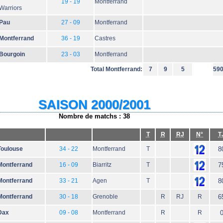
19 - 19
Montferrand
Warriors
Pau
27 - 09
Montferrand
Montferrand
36 - 19
Castres
Bourgoin
23 - 03
Montferrand
Total Montferrand:
7
9
5
59
SAISON 2000/2001
Nombre de matchs : 38
T
R
RJ
N°
T
Toulouse
34 - 22
Montferrand
T
8
Montferrand
16 - 09
Biarritz
T
7
Montferrand
33 - 21
Agen
T
8
Montferrand
30 - 18
Grenoble
R
RJ
R
6
Dax
09 - 08
Montferrand
R
R