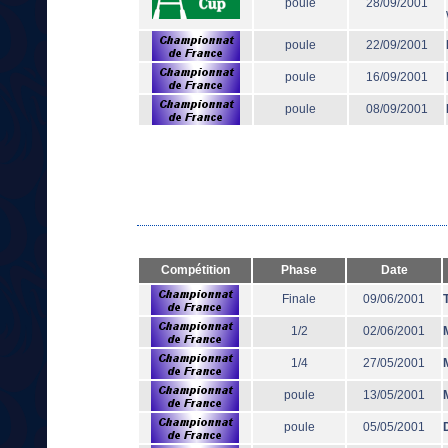
poule
28/09/2001
poule
22/09/2001
poule
16/09/2001
poule
08/09/2001
Compétition
Phase
Date
Finale
09/06/2001
1/2
02/06/2001
1/4
27/05/2001
poule
13/05/2001
poule
05/05/2001