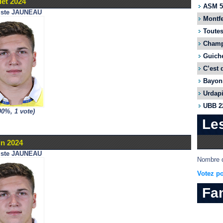
let 2024
ASM 55
iste JAUNEAU
Montfe
Toutes
Champi
Guiche
C’est 
Bayonn
Urdapi
UBB 22
00%, 1 vote)
Le
in 2024
iste JAUNEAU
Nombre d
Votez po
Fa