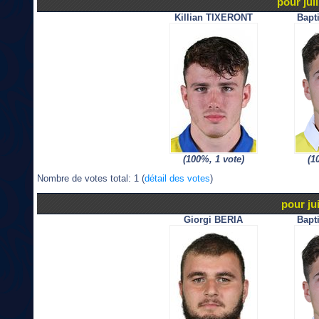
pour juil
Killian TIXERONT
Bapt
(100%, 1 vote)
(1
Nombre de votes total: 1 (
détail des votes
)
pour ju
Giorgi BERIA
Bapt