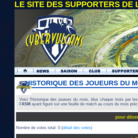
LE SITE DES SUPPORTERS DE
.
HISTORIQUE DES JOUEURS DU MO
Voici l'historique des joueurs du mois, élus chaque mois par le
l'ASM
ayant figuré sur une feuille de match au cours du mois préc
pour déce
Nombre de votes total: 0 (
détail des votes
)