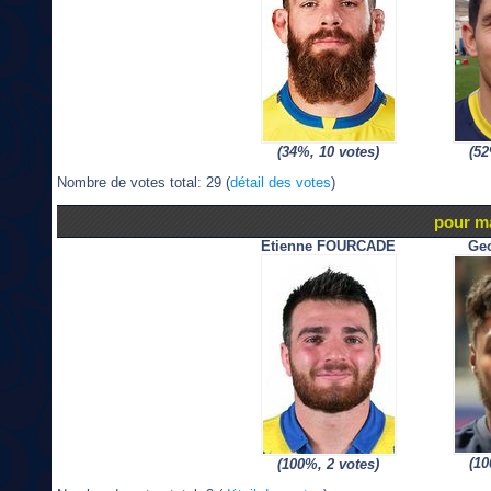
(34%, 10 votes)
(52
Nombre de votes total: 29 (
détail des votes
)
pour m
Etienne FOURCADE
Ge
(10
(100%, 2 votes)