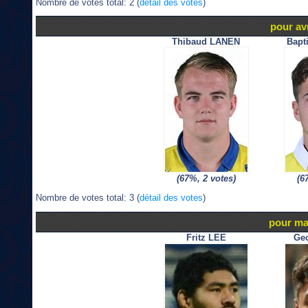
Nombre de votes total: 2 (
détail des votes
)
pour avr
Thibaud LANEN
Bapt
(67%, 2 votes)
(6
Nombre de votes total: 3 (
détail des votes
)
pour ma
Fritz LEE
Ge