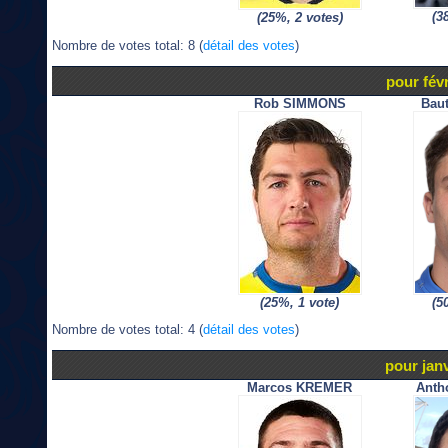
(3
(25%, 2 votes)
Nombre de votes total: 8 (
détail des votes
)
pour févr
Rob SIMMONS
Bau
(25%, 1 vote)
(5
Nombre de votes total: 4 (
détail des votes
)
pour jan
Marcos KREMER
Anth