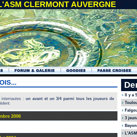
 L'ASM CLERMONT AUVERGNE
IS...
De
Il y a
s internautes :
un avant et un 3/4 parmi tous les joueurs de
Toulou
édent.
Falgou
mbre 2006
3 jeun
Bayonn
L’ASM 