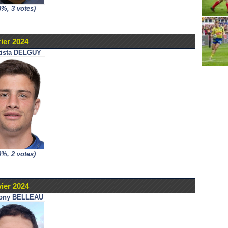
8%, 3 votes)
ier 2024
tista DELGUY
0%, 2 votes)
vier 2024
ony BELLEAU