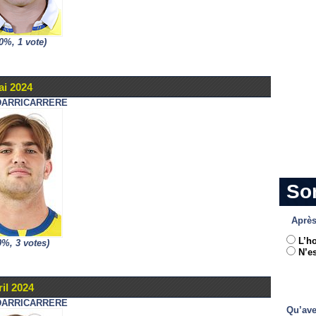
0%, 1 vote)
ai 2024
DARRICARRERE
So
Après
L’h
0%, 3 votes)
N’es
il 2024
DARRICARRERE
Qu’ave