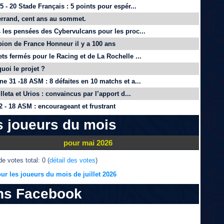
 - 20 Stade Français : 5 points pour espér...
rrand, cent ans au sommet.
 les pensées des Cybervulcans pour les proc...
on de France Honneur il y a 100 ans
ts fermés pour le Racing et de La Rochelle ...
quoi le projet ?
e 31 -18 ASM : 8 défaites en 10 matchs et a...
lleta et Urios : convaincus par l’apport d...
 - 18 ASM : encourageant et frustrant
s joueurs du mois
pour mai 2026
e votes total: 0 (
détail des votes
)
ur les joueurs du mois de juillet 2026
ns Facebook