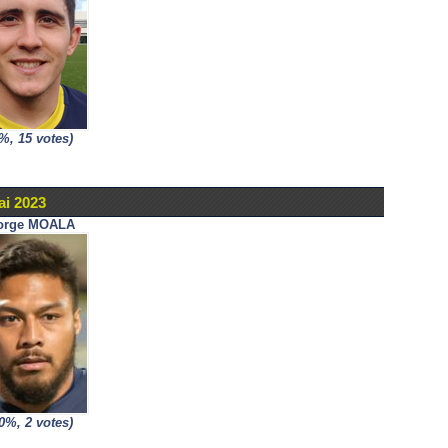
%, 15 votes)
ai 2023
orge MOALA
0%, 2 votes)