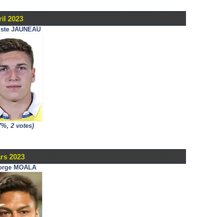
il 2023
iste JAUNEAU
7%, 2 votes)
rs 2023
orge MOALA