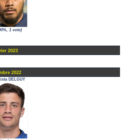
00%, 1 vote)
vier 2023
mbre 2022
tista DELGUY