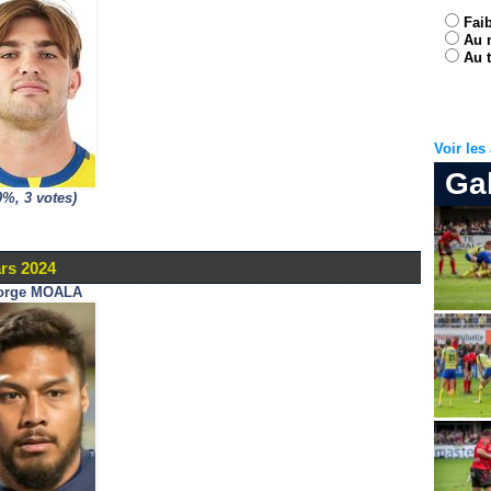
Fai
Au 
Au t
Voir le
Ga
0%, 3 votes)
rs 2024
orge MOALA