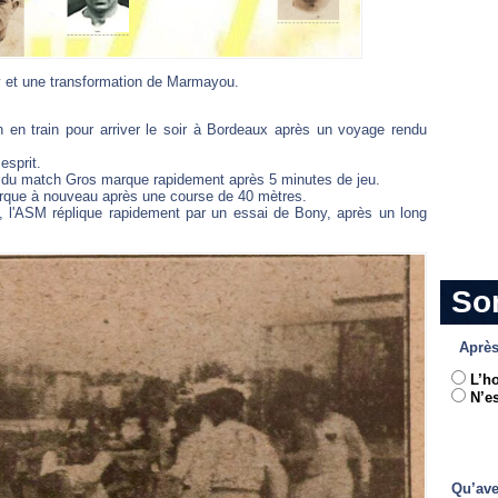
y et une transformation de Marmayou.
n en train pour arriver le soir à Bordeaux après un voyage rendu
sprit.
but du match Gros marque rapidement après 5 minutes de jeu.
arque à nouveau après une course de 40 mètres.
e, l'ASM réplique rapidement par un essai de Bony, après un long
So
Après
L’h
N’es
Qu’ave