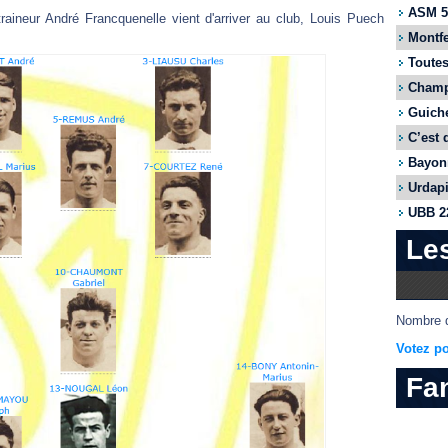
ASM 55
raineur André Francquenelle vient d'arriver au club, Louis Puech
Montfe
Toutes
Champi
Guiche
C’est 
Bayonn
Urdapi
UBB 22
Le
Nombre d
Votez po
Fa