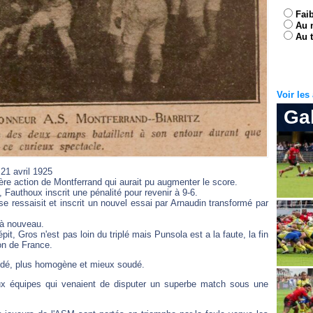
Fai
Au 
Au t
Voir le
Ga
21 avril 1925
ère action de Montferrand qui aurait pu augmenter le score.
, Fauthoux inscrit une pénalité pour revenir à 9-6.
 ressaisit et inscrit un nouvel essai par Arnaudin transformé par
 à nouveau.
, Gros n'est pas loin du triplé mais Punsola est a la faute, la fin
on de France.
n rodé, plus homogène et mieux soudé.
eux équipes qui venaient de disputer un superbe match sous une