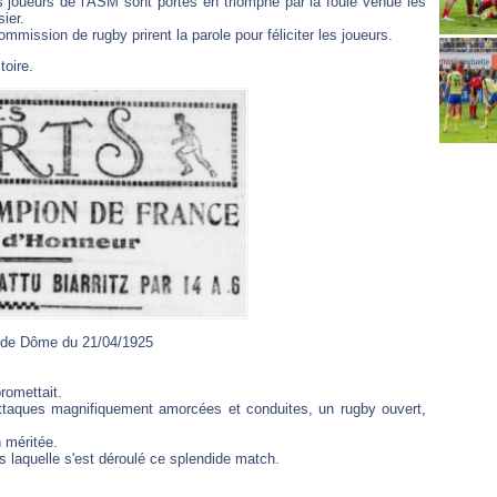
es joueurs de l'ASM sont portés en triomphe par la foule venue les
ier.
mission de rugby prirent la parole pour féliciter les joueurs.
toire.
y de Dôme du 21/04/1925
romettait.
attaques magnifiquement amorcées et conduites, un rugby ouvert,
n méritée.
ans laquelle s'est déroulé ce splendide match.