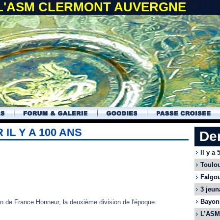
 L'ASM CLERMONT AUVERGNE
L Y A 100 ANS
De
Il y a
Toulou
Falgou
3 jeun
Bayonn
n de France Honneur, la deuxième division de l'époque.
L’ASM 