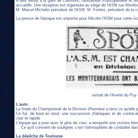
A leur retour a la gare de Clermont, l'entraineur Francquenelle et l
accueillir. Une réception est organisée au siège de l'ASM rue Montlos
M. Marcel Michelin président de l'ASM, M. Fontes, président de la com
La presse de l'époque est unanime pour féliciter l'ASM pour cette vic
extrait de l'Avenir du Pu
L'auto
:
La finale du Championnat de la Division d'honneur a tenu ce qu'elle p
Ce fut, de bout en bout, une succession d'attaques et de contre-
clair et rapide.
L'équipe qui a joué avec le plus de cran, a remporté une victoire bie
... Ce qu'il convient de souligner, c'est l'atmosphère de cordialité d
La dépêche de Toulouse
: