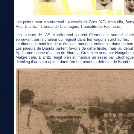
Les points pour Montferrand : 4 essais de Gros (X2), Arnaudin, Bon
Pour Biarritz : 1 essai de Cluchague, 1 pénalité de Fauthoux.
Les joueurs de l'AS Montferrand quittent Clermont le samedi mati
éprouvant par la chaleur qui régnait dans les wagons surchauffés.
Le dimanche midi les deux équipes mangent ensemble dans un bon e
Les joueurs de Biarritz partent favoris de cette finale, mais au dé
Après une bonne réaction de Biarritz, Gros bien servi par Nougal m
Malgré cela, Biarritz réagit bien et marque un essai par Cluchagu
dribbling il arrive à aplatir dans l'en-but avant la défense de Biarritz.