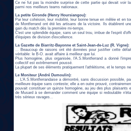
Ce ne fut pas la moindre surprise de cette partie qui devait voir la
parmi nos meilleurs teams nationaux.
La petite Gironde (Henry Hoursiangou):
Par leur cohésion, leur mobilité, leur bonne tenue en mêlée et en touc
de Montferrand ont été les artisans de la victoire. Ils établirent un
gain du match dès la première mi-temps.
C'est une splendide équipe, sans un seul trou, imbue de l'esprit d'of
d'équipes de division d'excellence.
La Gazette de Biarritz-Bayonne et Saint-Jean-de-Luz (R. Vigne):
... Beaucoup de raisons ont été données pour justifier cette défa
véritable: le B-O. avait affaire à meilleur que lui.
Plus homogène, plus organisée, l'A.S.Montferrand a donné l'impre
collectif est extrêmement poussé.
La plupart de ses éléments pratiquement l'athlétisme, et le temps ne l
Le Moniteur (André Dumoulin):
... L'A.S.Montferrandaise a démontré, sans discussion possible, par 
meilleure équipe sans conteste; elle a en outre prouvé, contrairement
pouvait constituer un quinze homogène, au jeu des plus plaisants et
de Musard à se demander comment une équipe si redoutable n'était
très sérieux ravages...