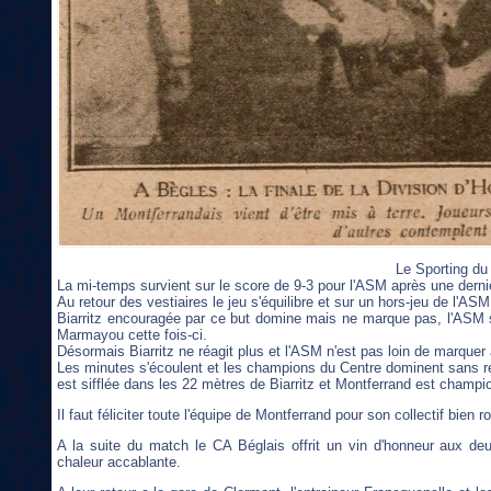
Le Sporting du 
La mi-temps survient sur le score de 9-3 pour l'ASM après une derni
Au retour des vestiaires le jeu s'équilibre et sur un hors-jeu de l'ASM
Biarritz encouragée par ce but domine mais ne marque pas, l'ASM se
Marmayou cette fois-ci.
Désormais Biarritz ne réagit plus et l'ASM n'est pas loin de marquer
Les minutes s'écoulent et les champions du Centre dominent sans répit
est sifflée dans les 22 mètres de Biarritz et Montferrand est champi
Il faut féliciter toute l'équipe de Montferrand pour son collectif bie
A la suite du match le CA Béglais offrit un vin d'honneur aux d
chaleur accablante.