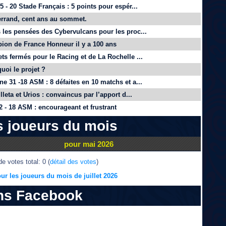
 - 20 Stade Français : 5 points pour espér...
rrand, cent ans au sommet.
 les pensées des Cybervulcans pour les proc...
on de France Honneur il y a 100 ans
ts fermés pour le Racing et de La Rochelle ...
quoi le projet ?
e 31 -18 ASM : 8 défaites en 10 matchs et a...
lleta et Urios : convaincus par l’apport d...
 - 18 ASM : encourageant et frustrant
s joueurs du mois
pour mai 2026
e votes total: 0 (
détail des votes
)
ur les joueurs du mois de juillet 2026
ns Facebook